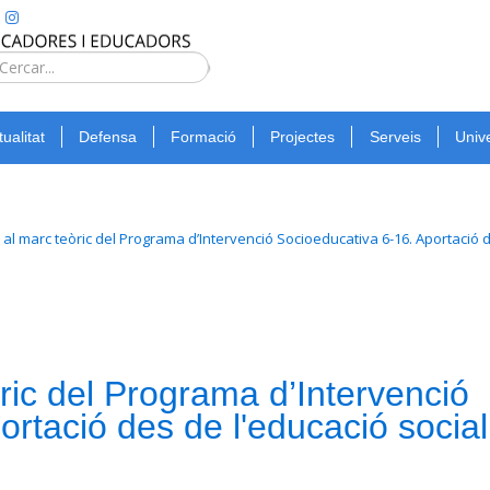
Type 2 or
more
Cerca
characters
for
tualitat
Defensa
Formació
Projectes
Serveis
Unive
results.
al marc teòric del Programa d’Intervenció Socioeducativa 6-16. Aportació d
ric del Programa d’Intervenció
rtació des de l'educació social