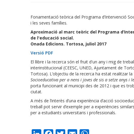
Fonamentació teòrica del Programa d’Intervenció Soci
i les seves famílies.
Aproximació al marc teòric del Programa d’Inte
de l'educació social.
Onada Edicions. Tortosa, juliol 2017
Versió PDF
El llibre i la recerca són el fruit d'un any i mig de tr
interinstitucional (CEESC, UNED, Ajuntament de Tortosa
Tortosa). L’objectiu de la recerca ha estat realitzar 
Socioeducativa per a nens i joves de sis a setze anys i l
porta funcionant al municipi des de 2012 i que es tro
ciutat.
A més de l’interès d’una experiència d’acció socioedu
treball pot servir d’exemple per a experiències similars
per a estudiants universitaris i professionals.
LinkedIn
Facebook
Twitter
Email
WhatsAp