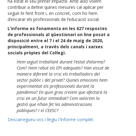
ha estat el seu primer impacte. Amb això volem
contribuir a definir quines mesures cal aplicar per
seguir-hi fent front i, en concret, com ho hem
d’encarar els professionals de l’educació social.
L’informe es fonamenta en les 627 respostes
de professionals al qüestionari on line posat a
disposició entre el 7 i el 24 de maig de 2020,
principalment, a través dels canals i xarxes
socials pròpies del Col·legi.
Hem seguit treballant durant l’estat d’alarma?
Com? Hem rebut els EPI adequats? Han viscut de
manera diferent la crisi els treballadors del
sector públic i del privat? Quines emocions hem
experimentat els professionals durant la
pandèmia? En quin grau creiem que afectarà la
crisi en un futur immediat? Com valorem la
gestió que n’han fet les administracions
públiques? I el CEESC?
Descarregueu-vos i llegiu l'Informe complet.