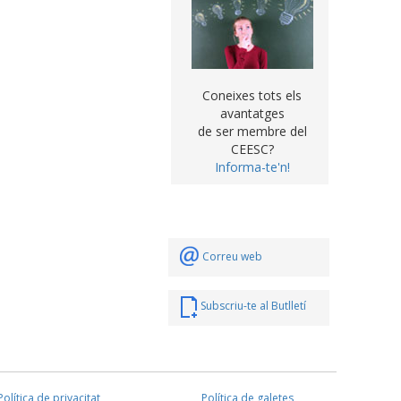
Coneixes tots els
avantatges
de ser membre del
CEESC?
Informa-te'n!
Correu web
Subscriu-te al Butlletí
Política de privacitat
Política de galetes