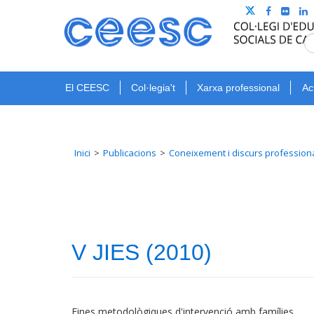
El CEESC
Col·legia't
Xarxa professional
Ac
Inici
Publicacions
Coneixement i discurs profession
V JIES (2010)
Eines metodològiques d'intervenció amb famílies.