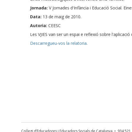
Jornada:
V Jornades d'Infància i Educació Social. Ein
Data:
13 de maig de 2010.
Autoria:
CEESC
Les VJIES van ser un espai e reflexió sobre l'aplicació 
Descarregueu-vos la relatoria
.
Col·legi d’Educadores i Educadors Socials de Catalunya • 934 52