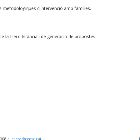
es metodològiques d'intervenció amb famílies.
de la Llei d'Infància i de generació de propostes.
1 008 •
ceesc@ceesc.cat