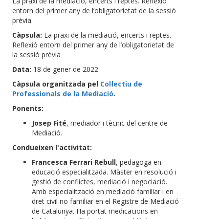
La praxi de la mediació, encerts i reptes. Reflexió
entorn del primer any de l’obligatorietat de la sessió
prèvia
Càpsula:
La praxi de la mediació, encerts i reptes.
Reflexió entorn del primer any de l’obligatorietat de
la sessió prèvia
Data:
18 de gener de 2022
Càpsula organitzada pel
Col·lectiu de
Professionals de la Mediació
.
Ponents:
Josep Fité
, mediador i tècnic del centre de
Mediació.
Condueixen l'activitat:
Francesca Ferrari Rebull
, pedagoga en
educació especialitzada. Màster en resolució i
gestió de conflictes, mediació i negociació.
Amb especialització en mediació familiar i en
dret civil no familiar en el Registre de Mediació
de Catalunya. Ha portat medicacions en