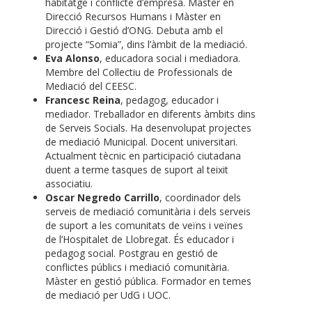
habitatge i conflicte d’empresa. Màster en
Direcció Recursos Humans i Màster en
Direcció i Gestió d’ONG. Debuta amb el
projecte “Somia”, dins l’àmbit de la mediació.
Eva Alonso
, educadora social i mediadora.
Membre del Col·lectiu de Professionals de
Mediació del CEESC.
Francesc Reina
, pedagog, educador i
mediador. Treballador en diferents àmbits dins
de Serveis Socials. Ha desenvolupat projectes
de mediació Municipal. Docent universitari.
Actualment tècnic en participació ciutadana
duent a terme tasques de suport al teixit
associatiu.
Oscar Negredo Carrillo
, coordinador dels
serveis de mediació comunitària i dels serveis
de suport a les comunitats de veïns i veïnes
de l’Hospitalet de Llobregat. És educador i
pedagog social. Postgrau en gestió de
conflictes públics i mediació comunitària.
Màster en gestió pública. Formador en temes
de mediació per UdG i UOC.