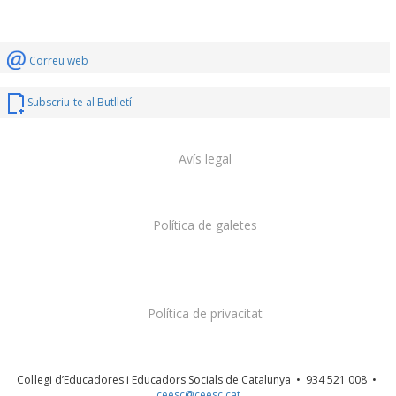
Correu web
Subscriu-te al Butlletí
Avís legal
Política de galetes
Política de privacitat
Col·legi d’Educadores i Educadors Socials de Catalunya • 934 521 008 •
ceesc@ceesc.cat