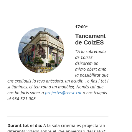
17:00*
Tancament
de ColzES
*A la sobretaula
de ColzES
deixarem un
micro obert amb
la possibilitat que
ens expliquis la teva anècdota, un acudit... o fins i tot i
si t'animes, el teu xou o un monòleg. Només cal que
ens ho facis saber a
projectes@ceesc.cat
o ens truquis
al 934 521 008.
Durant tot el dia:
A la sala cinema es projectaran
diferents vídeos sobre el 25è aniversari del CEESC.