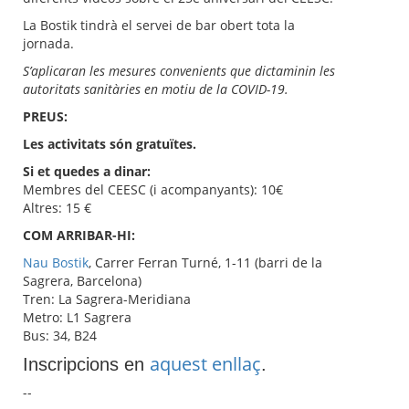
La Bostik tindrà el servei de bar obert tota la
jornada.
S’aplicaran les mesures convenients que dictaminin les
autoritats sanitàries en motiu de la COVID-19.
PREUS:
Les activitats són gratuïtes.
Si et quedes a dinar:
Membres del CEESC (i acompanyants): 10€
Altres: 15 €
COM ARRIBAR-HI:
Nau Bostik
, Carrer Ferran Turné, 1-11 (barri de la
Sagrera, Barcelona)
Tren: La Sagrera-Meridiana
Metro: L1 Sagrera
Bus: 34, B24
aquest enllaç
Inscripcions en
.
--