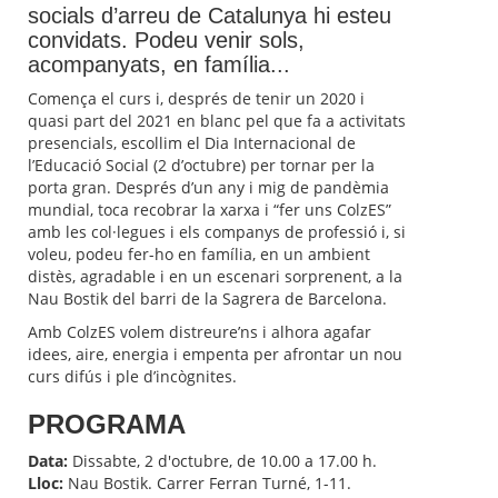
socials d’arreu de Catalunya hi esteu
convidats. Podeu venir sols,
acompanyats, en família...
Comença el curs i, després de tenir un 2020 i
quasi part del 2021 en blanc pel que fa a activitats
presencials, escollim el Dia Internacional de
l’Educació Social (2 d’octubre) per tornar per la
porta gran. Després d’un any i mig de pandèmia
mundial, toca recobrar la xarxa i “fer uns ColzES”
amb les col·legues i els companys de professió i, si
voleu, podeu fer-ho en família, en un ambient
distès, agradable i en un escenari sorprenent, a la
Nau Bostik del barri de la Sagrera de Barcelona.
Amb ColzES volem distreure’ns i alhora agafar
idees, aire, energia i empenta per afrontar un nou
curs difús i ple d’incògnites.
PROGRAMA
Data:
Dissabte, 2 d'octubre, de 10.00 a 17.00 h.
Lloc:
Nau Bostik. Carrer Ferran Turné, 1-11.