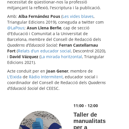
necessitat de qüestionar-nos la professió
mitjançant la reflexió, l'escriptura i la publicació.
Amb:
Alba Fernández Pous
(
Les vides blaves
,
Triangular Edicions 2019), coneguda a twitter com
@LaPous
;
Asun Llena Berñe
, cap de secció
d'Educació i Comunitat a la Universitat de
Barcelona, membre del Consell de Redacció dels
Quaderns d'Educació Social
;
Ferran Castellarnau
Fort
(
Relats d’un educador social
, Descontrol 2020),
i
David Vázquez
(
La mirada horitzontal
, Triangular
Edicions 2021).
Acte conduït per en
Joan Gener
, membre de
L'Eixida
de
Ràdio Intermitent
, educador social i
coordinador del Consell de Redacció dels
Quaderns
d'Educació Social
del CEESC.
11:00 - 12:00
Taller de
manualitats
per a