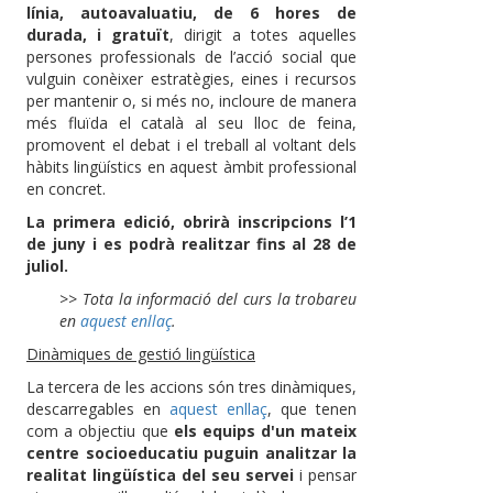
línia, autoavaluatiu, de 6 hores de
durada, i gratuït
, dirigit a totes aquelles
persones professionals de l’acció social que
vulguin conèixer estratègies, eines i recursos
per mantenir o, si més no, incloure de manera
més fluïda el català al seu lloc de feina,
promovent el debat i el treball al voltant dels
hàbits lingüístics en aquest àmbit professional
en concret.
La primera edició, obrirà inscripcions l’1
de juny i es podrà realitzar fins al 28 de
juliol.
>> Tota la informació del curs la trobareu
en
aquest enllaç
.
Dinàmiques de gestió lingüística
La tercera de les accions són tres dinàmiques,
descarregables en
aquest enllaç
, que tenen
com a objectiu que
els equips d'un mateix
centre socioeducatiu puguin analitzar la
realitat lingüística del seu servei
i pensar