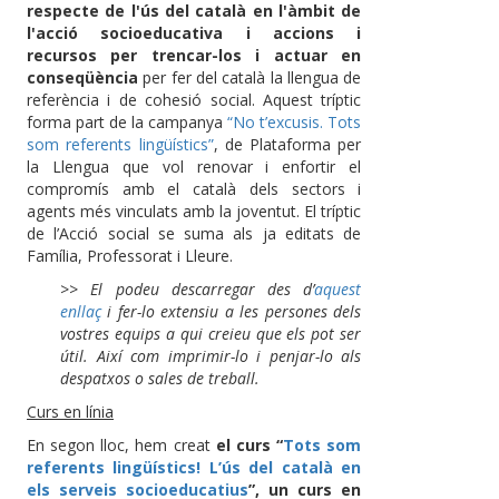
respecte de l'ús del català en l'àmbit de
l'acció socioeducativa i accions i
recursos per trencar-los i actuar en
conseqüència
per fer del català la llengua de
referència i de cohesió social. Aquest tríptic
forma part de la campanya
“No t’excusis. Tots
som referents lingüístics”
, de Plataforma per
la Llengua que vol renovar i enfortir el
compromís amb el català dels sectors i
agents més vinculats amb la joventut. El tríptic
de l’Acció social se suma als ja editats de
Família, Professorat i Lleure.
>> El podeu descarregar des d’
aquest
enllaç
i fer-lo extensiu a les persones dels
vostres equips a qui creieu que els pot ser
útil. Així com imprimir-lo i penjar-lo als
despatxos o sales de treball.
Curs en línia
En segon lloc, hem creat
el curs “
Tots som
referents lingüístics! L’ús del català en
els serveis socioeducatius
”, un curs en