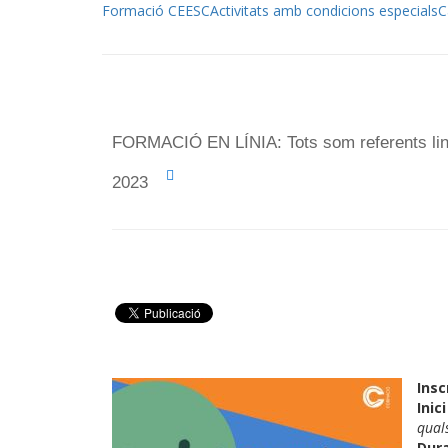
Formació CEESC
Activitats amb condicions especials
C
FORMACIÓ EN LÍNIA: Tots som referents lingü
2023
Insc
Inic
qual
Dur