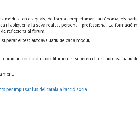
tres mòduls, en els quals, de forma completament autònoma, els parti
 i l'apliquen a la seva realitat personal i professional. La formació i
 de reflexions al fòrum.
i superar el test autoavaluatiu de cada mòdul.
 rebran un certificat d'aprofitament si superen el test autoavaluatiu 
alment.
s per impulsar l’ús del català a l’acció social