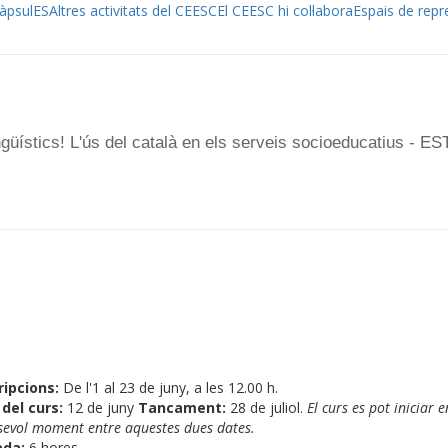
àpsulES
Altres activitats del CEESC
El CEESC hi col·labora
Espais de repr
ístics! L'ús del català en els serveis socioeducatius - ES
ripcions:
De l'1 al 23 de juny, a les 12.00 h.
i del curs:
12 de juny
Tancament:
28 de juliol.
El curs es pot iniciar e
sevol moment entre aquestes dues dates.
ada:
6 hores