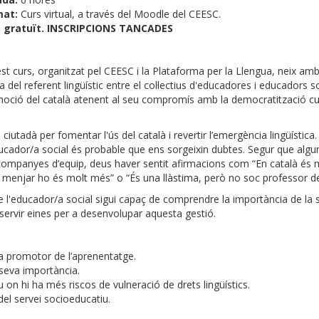
mat:
Curs virtual, a través del Moodle del CEESC.
 gratuït.
INSCRIPCIONS TANCADES
st curs, organitzat pel CEESC i la Plataforma per la Llengua, neix amb
del referent lingüístic entre el col·lectius d'educadores i educadors so
moció del català atenent al seu compromís amb la democratització cult
 ciutadà per fomentar l'ús del català i revertir l’emergència lingüística
cador/a social és probable que ens sorgeixin dubtes. Segur que algu
ompanyes d’equip, deus haver sentit afirmacions com “En català és mé
rò menjar ho és molt més” o “És una llàstima, però no soc professor de
e l'educador/a social sigui capaç de comprendre la importància de la 
r servir eines per a desenvolupar aquesta gestió.
 a promotor de l’aprenentatge.
a seva importància.
u on hi ha més riscos de vulneració de drets lingüístics.
 del servei socioeducatiu.