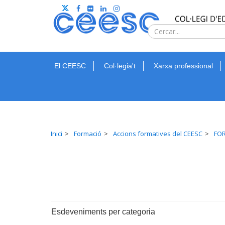
El CEESC
Col·legia't
Xarxa professional
Inici
Formació
Accions formatives del CEESC
FOR
Esdeveniments per categoria