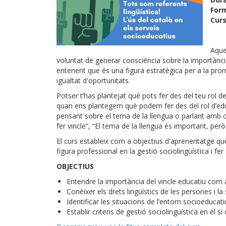
For
Curs
Aque
voluntat de generar consciència sobre la importància 
entenent que és una figura estratègica per a la pro
igualtat d'oportunitats.
Potser t’has plantejat què pots fer des del teu rol de
quan ens plantegem què podem fer des del rol d’edu
pensant sobre el tema de la llengua o parlant amb c
fer vincle”, “El tema de la llengua és important, pe
El curs estableix com a objectius d'aprenentatge qu
figura professional en la gestió sociolingüística i fe
OBJECTIUS
Entendre la importància del vincle educatiu com
Conèixer els drets lingüístics de les persones i l
Identificar les situacions de l’entorn socioeducati
Establir criteris de gestió sociolingüística en el si