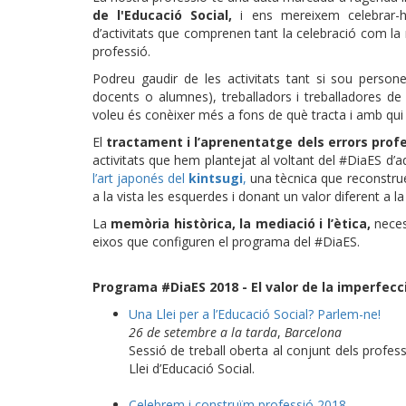
de l'Educació Social,
i ens mereixem celebrar-h
d’activitats que comprenen tant la celebració com la re
professió.
Podreu gaudir de les activitats tant si sou persone
docents o alumnes), treballadors i treballadores de l
voleu és conèixer més a fons de què tracta i amb qui e
El
tractament i l’aprenentatge dels errors prof
activitats que hem plantejat al voltant del #DiaES 
l’art japonés del
kintsugi
,
una tècnica que reconstru
a la vista les esquerdes i donant un valor diferent a l
La
memòria històrica, la mediació i l’ètica,
neces
eixos que configuren el programa del #DiaES.
Programa #DiaES 2018 - El valor de la imperfecc
Una Llei per a l’Educació Social? Parlem-ne!
26 de setembre a la tarda
,
Barcelona
Sessió de treball oberta al conjunt dels professi
Llei d’Educació Social.
Celebrem i construïm professió 2018