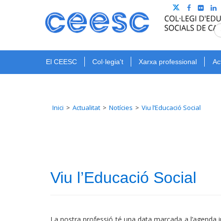
El CEESC
Col·legia't
Xarxa professional
Ac
Inici
Actualitat
Notícies
Viu l’Educació Social
Viu l’Educació Social
La nostra professió té una data marcada a l’agenda i