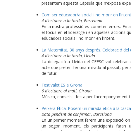
presentem aquesta Càpsula que n'exposa experi
Com ser educador/a social i no morir en l’intent
4 d'octubre a la tarda, Barcelona
En la nostra professió es cometen errors. En a
el focus en el lideratge i en aquelles accions q
educadors socials i no morir en l’intent.
La Maternitat, 30 anys després. Celebració del
4 d'octubre a la tarda, Lleida
La delegació a Lleida del CEESC vol celebrar 
acte que pretén fer una mirada al passat, per an
de futur.
Festivalet'ES a Girona
6 d'octubre al matí, Girona
Música, consells i festa per l'acompanyament i l
Peixera Ètica: Posem un mirada ètica a la tasca
Data pendent de confirmar, Barcelona
En un primer moment farem una exposició on pl
un segon moment, els participants faran u