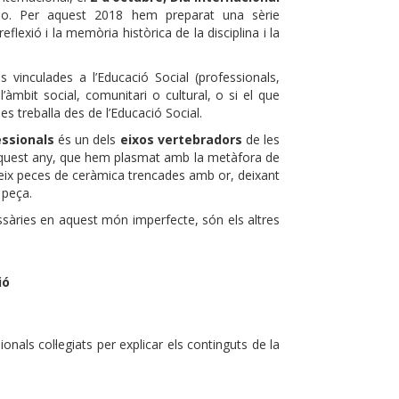
o. Per aquest 2018 hem preparat una sèrie
flexió i la memòria històrica de la disciplina i la
s vinculades a l’Educació Social (professionals,
’àmbit social, comunitari o cultural, o si el que
s treballa des de l’Educació Social.
essionals
és un dels
eixos vertebradors
de les
d’aquest any, que hem plasmat amb la metàfora de
eix peces de ceràmica trencades amb or, deixant
a peça.
sàries en aquest món imperfecte, són els altres
ió
onals col·legiats per explicar els continguts de la