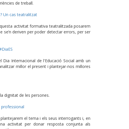
ències de treball.
? Un cas teatralitzat
questa activitat formativa teatralitzada posarem
ue se’n deriven per poder detectar errors, per ser
 #DiaES
el Dia Internacional de l'Educació Social amb un
alitzar millor el present i plantejar-nos millores
a dignitat de les persones.
 professional
antejarem el tema i els seus interrogants i, en
na activitat per donar resposta conjunta als