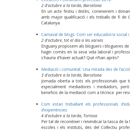
2 d'octubre a la tarda,
Barcelona
En un acte festiu i distès, coneixerem i dona
amb major qualificació i els treballs de fi d
Catalunya.
Carnaval de blogs: Com ser educador/a social i 
2 d'octubre, tot el dia a les xarxes
Enguany proposem als bloguers i blogueres de l
hagin comès en la seva vida laboral i profes
s'hauria d'haver actuat? Què n’han après?
Mediació i comunitat. Una mirada des de l’acció
3 d'octubre a la tarda, Barcelona
Jornada oberta a tots els professionals que t
especialment mediadores i mediadors, però
beneficis de la mediació com a tècnica per resol
Com estan treballant els professionals d’edu
d’experiències
4 d'octubre a la tarda, Tortosa
Per tal de reconèixer i reivindicar la tasca de la
escoles i els instituts, des del Col·lectiu pro