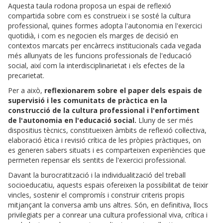
Aquesta taula rodona proposa un espai de reflexió
compartida sobre com es construeix i se sosté la cultura
professional, quines formes adopta l'autonomia en l'exercici
quotidià, i com es negocien els marges de decisió en
contextos marcats per encàrrecs institucionals cada vegada
més allunyats de les funcions professionals de l'educació
social, així com la interdisciplinarietat i els efectes de la
precarietat.
Per a això,
reflexionarem sobre el paper dels espais de
supervisió i les comunitats de pràctica en la
construcció de la cultura professional i l'enfortiment
de l'autonomia en l'educació social.
Lluny de ser més
dispositius tècnics, constitueixen àmbits de reflexió col·lectiva,
elaboració ètica i revisió crítica de les pròpies pràctiques, on
es generen sabers situats i es comparteixen experiències que
permeten repensar els sentits de l'exercici professional.
Davant la burocratització i la individualització del treball
socioeducatiu, aquests espais ofereixen la possibilitat de teixir
vincles, sostenir el compromís i construir criteris propis
mitjançant la conversa amb uns altres. Són, en definitiva, llocs
privilegiats per a conrear una cultura professional viva, crítica i