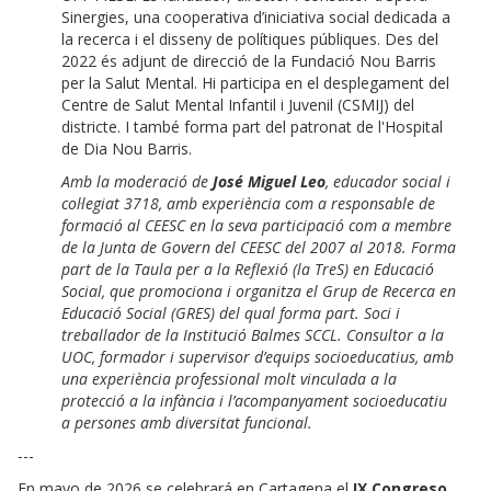
Sinergies, una cooperativa d’iniciativa social dedicada a
la recerca i el disseny de polítiques públiques. Des del
2022 és adjunt de direcció de la Fundació Nou Barris
per la Salut Mental. Hi participa en el desplegament del
Centre de Salut Mental Infantil i Juvenil (CSMIJ) del
districte. I també forma part del patronat de l'Hospital
de Dia Nou Barris.
Amb la moderació de
José Miguel Leo
, educador social i
col·legiat 3718, amb experiència com a responsable de
formació al CEESC en la seva participació com a membre
de la Junta de Govern del CEESC del 2007 al 2018. Forma
part de la Taula per a la Reflexió (la TreS) en Educació
Social, que promociona i organitza el Grup de Recerca en
Educació Social (GRES) del qual forma part. Soci i
treballador de la Institució Balmes SCCL. Consultor a la
UOC, formador i supervisor d’equips socioeducatius, amb
una experiència professional molt vinculada a la
protecció a la infància i l’acompanyament socioeducatiu
a persones amb diversitat funcional.
---
En mayo de 2026 se celebrará en Cartagena el
IX Congreso