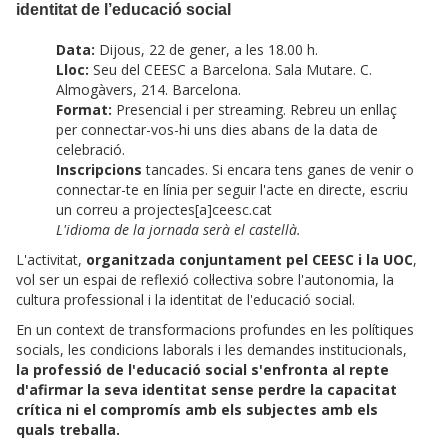
identitat de l’educació social
Data:
Dijous, 22 de gener, a les 18.00 h.
Lloc:
Seu del CEESC a Barcelona. Sala Mutare. C.
Almogàvers, 214. Barcelona.
Format:
Presencial i per streaming. Rebreu un enllaç
per connectar-vos-hi uns dies abans de la data de
celebració.
Inscripcions
tancades. Si encara tens ganes de venir o
connectar-te en línia per seguir l'acte en directe, escriu
un correu a projectes[a]ceesc.cat
L'idioma de la jornada serà el castellà.
L'activitat,
organitzada conjuntament pel CEESC i la UOC
,
vol ser un espai de reflexió col·lectiva sobre l'autonomia, la
cultura professional i la identitat de l'educació social.
En un context de transformacions profundes en les polítiques
socials, les condicions laborals i les demandes institucionals,
la professió de l'educació social s'enfronta al repte
d'afirmar la seva identitat sense perdre la capacitat
crítica ni el compromís amb els subjectes amb els
quals treballa.