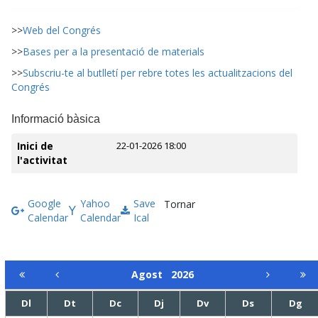
>>
Web del Congrés
>>
Bases per a la presentació de materials
>>
Subscriu-te al butlletí per rebre totes les actualitzacions del
Congrés
Informació bàsica
Inici de
22-01-2026 18:00
l'activitat
Google
Yahoo
Save
Tornar
Calendar
Calendar
Ical
Agost
2026
Dl
Dt
Dc
Dj
Dv
Ds
Dg