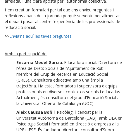
arrelada, i una clara aposta per l'autonomia col·lectiva.
Hem creat un formulari per tal que ens envieu preguntes i
reflexions abans de la jornada perquè serveixin per alimentar
el debat i posar al centre l’experiència de les professionals de
l’educació social.
>>
Envia'ns aquí les teves preguntes
.
Amb la participació de
:
Encarna Medel Garcia
. Educadora social. Directora de
l’Àrea de Drets Socials de l’Ajuntament de Rubí i
membre del Grup de Recerca en Educació Social
(GRES). Consultora educativa amb una àmplia
trajectòria. Ha estat formadora i supervisora d'equips
professionals en diversos contextos socials i educatius.
Actualment, és consultora del grau d'Educació Social a
la Universitat Oberta de Catalunya (UOC).
Aleix Caussa Bofill
. Psicòleg, llicenciat per la
Universitat Autònoma de Barcelona (UAB), amb DEA en
Psicologia Social i formació en direcció d’empresa a la
UPF i IESE. És fundador, director i consultor d'Spora