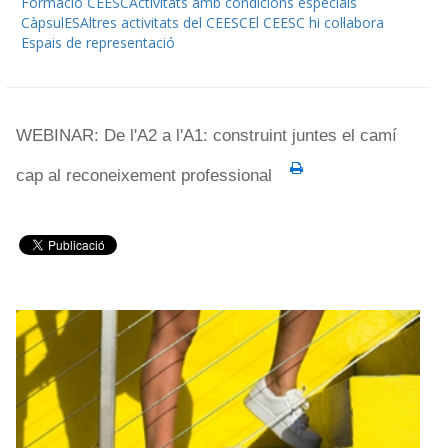
Formació CEESC
Activitats amb condicions especials
CàpsulES
Altres activitats del CEESC
El CEESC hi col·labora
Espais de representació
WEBINAR: De l'A2 a l'A1: construint juntes el camí
cap al reconeixement professional