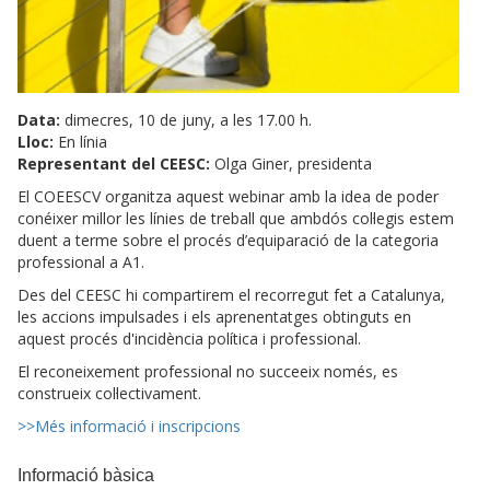
Data:
dimecres, 10 de juny, a les 17.00 h.
Lloc:
En línia
Representant del CEESC:
Olga Giner, presidenta
El COEESCV organitza aquest webinar amb la idea de poder
conéixer millor les línies de treball que ambdós col·legis estem
duent a terme sobre el procés d’equiparació de la categoria
professional a A1.
Des del CEESC hi compartirem el recorregut fet a Catalunya,
les accions impulsades i els aprenentatges obtinguts en
aquest procés d'incidència política i professional.
El reconeixement professional no succeeix només, es
construeix col·lectivament.
>>Més informació i inscripcions
Informació bàsica