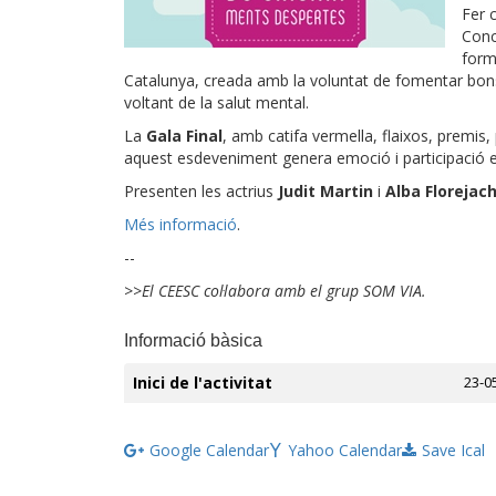
Fer 
Conc
form
Catalunya, creada amb la voluntat de fomentar bons 
voltant de la salut mental.
La
Gala Final
, amb catifa vermella, flaixos, premis,
aquest esdeveniment genera emoció i participació e
Presenten les actrius
Judit Martin
i
Alba Florejach
Més informació
.
--
>>El CEESC col·labora amb el grup SOM VIA.
Informació bàsica
Inici de l'activitat
23-0
Google Calendar
Yahoo Calendar
Save Ical