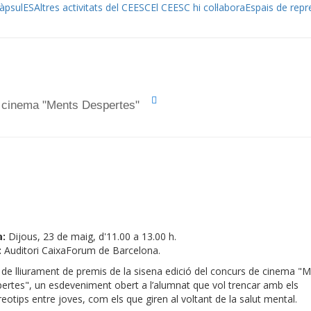
àpsulES
Altres activitats del CEESC
El CEESC hi col·labora
Espais de repr
e cinema "Ments Despertes"
a:
Dijous, 23 de maig, d'11.00 a 13.00 h.
:
Auditori CaixaForum de Barcelona.
 de lliurament de premis de la sisena edició del concurs de cinema "
ertes", un esdeveniment obert a l’alumnat que vol trencar amb els
reotips entre joves, com els que giren al voltant de la salut mental.