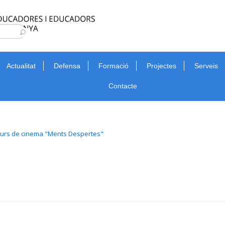
Type 2 or more characters for results.
Cerca
Actualitat
Defensa
Formació
Projectes
Serveis
Contacte
ncurs de cinema "Ments Despertes"