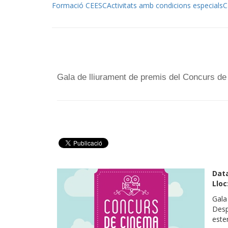
Formació CEESC
Activitats amb condicions especials
C
Gala de lliurament de premis del Concurs d
Dat
Lloc
Gala
Desp
este