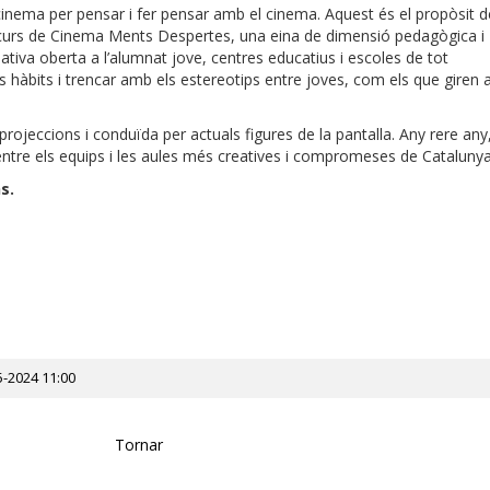
cinema per pensar i fer pensar amb el cinema. Aquest és el propòsit d
urs de Cinema Ments Despertes, una eina de dimensió pedagògica i
ativa oberta a l’alumnat jove, centres educatius i escoles de tot
hàbits i trencar amb els estereotips entre joves, com els que giren a
 projeccions i conduïda per actuals figures de la pantalla. Any rere any
ntre els equips i les aules més creatives i compromeses de Catalunya
s.
5-2024 11:00
Tornar