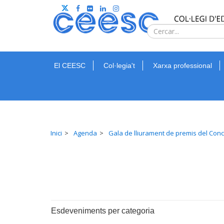
El CEESC
Col·legia't
Xarxa professional
Inici
Agenda
Gala de lliurament de premis del Co
Esdeveniments per categoria