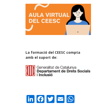
La formació del CEESC compta
amb el suport de:
LinkedIn
Facebook
Twitter
Email
WhatsAp