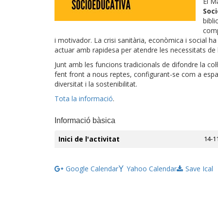
El M
Soc
bibl
comp
i motivador. La crisi sanitària, econòmica i social 
actuar amb rapidesa per atendre les necessitats de 
Junt amb les funcions tradicionals de difondre la col
fent front a nous reptes, configurant-se com a espa
diversitat i la sostenibilitat.
Tota la informació
.
Informació bàsica
Inici de l'activitat
14-1
Google Calendar
Yahoo Calendar
Save Ical