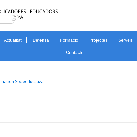
Type 2 or more characters for results.
Cerca
Actualitat
Defensa
Formació
Projectes
Serveis
Contacte
ormación Socioeducativa