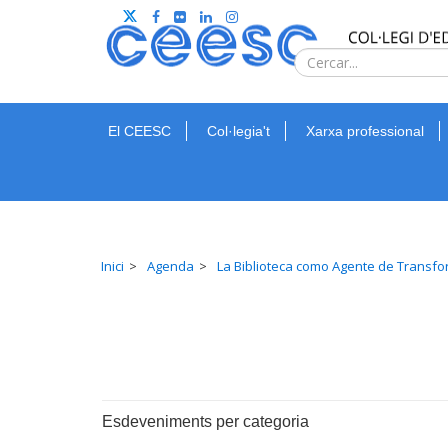
El CEESC
Col·legia't
Xarxa professional
Inici
Agenda
La Biblioteca como Agente de Transf
Esdeveniments per categoria