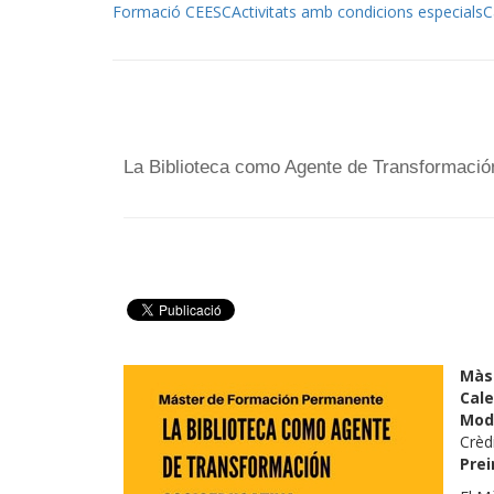
Formació CEESC
Activitats amb condicions especials
C
La Biblioteca como Agente de Transformaci
Màst
Cale
Moda
Crèd
Prei