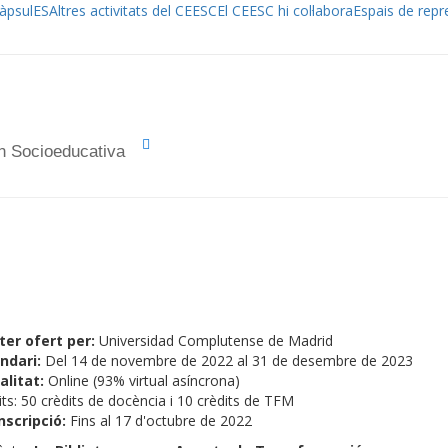
àpsulES
Altres activitats del CEESC
El CEESC hi col·labora
Espais de repr
ón Socioeducativa
er ofert per:
Universidad Complutense de Madrid
ndari:
Del 14 de novembre de 2022 al 31 de desembre de 2023
litat:
Online (93% virtual asíncrona)
its: 50 crèdits de docència i 10 crèdits de TFM
nscripció:
Fins al 17 d'octubre de 2022