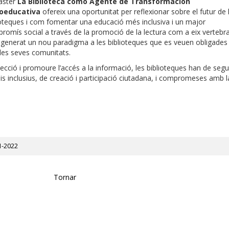
àster
La Biblioteca como Agente de Transformación
ioeducativa
ofereix una oportunitat per reflexionar sobre el futur de 
ioteques i com fomentar una educació més inclusiva i un major
romís social a través de la promoció de la lectura com a eix vertebr
ha generat un nou paradigma a les biblioteques que es veuen obligades
les seves comunitats.
·lecció i promoure l’accés a la informació, les biblioteques han de segu
is inclusius, de creació i participació ciutadana, i compromeses amb l
1-2022
Tornar