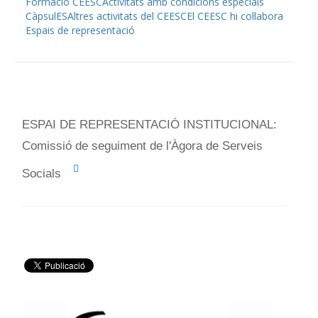
Formació CEESC
Activitats amb condicions especials
CàpsulES
Altres activitats del CEESC
El CEESC hi col·labora
Espais de representació
ESPAI DE REPRESENTACIÓ INSTITUCIONAL:
Comissió de seguiment de l'Àgora de Serveis
Socials