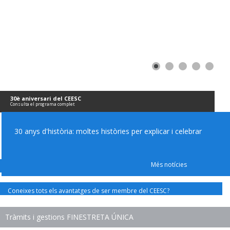
30è aniversari del CEESC
Consulta el programa complet
30 anys d'història: moltes històries per explicar i celebrar
Més notícies
Coneixes tots els avantatges de ser membre del CEESC?
Tràmits i gestions FINESTRETA ÚNICA