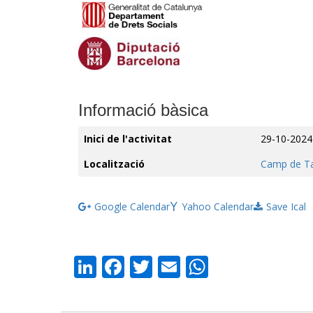
Informació bàsica
Inici de l'activitat
29-10-2024
Localització
Camp de T
Google Calendar
Yahoo Calendar
Save Ical
LinkedIn
Facebook
Twitter
Email
WhatsAp