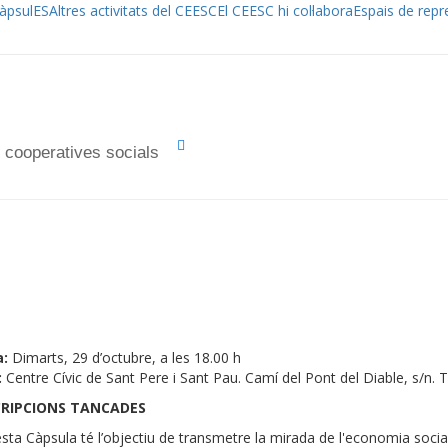
àpsulES
Altres activitats del CEESC
El CEESC hi col·labora
Espais de repr
 cooperatives socials
a:
Dimarts, 29 d’octubre, a les 18.00 h
:
Centre Cívic de Sant Pere i Sant Pau. Camí del Pont del Diable, s/n.
CRIPCIONS TANCADES
sta Càpsula té l’objectiu de transmetre la mirada de l'economia social