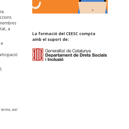
ia,
accions
s membres
tat, a
La formació del CEESC compta
amb el suport de:
 a
rticipació
l;
 terme, així