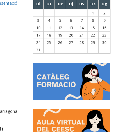
esentació
Dl
Dt
Dc
Dj
Dv
Ds
Dg
1
2
3
4
5
6
7
8
9
10
11
12
13
14
15
16
17
18
19
20
21
22
23
24
25
26
27
28
29
30
31
 Tarragona
 i