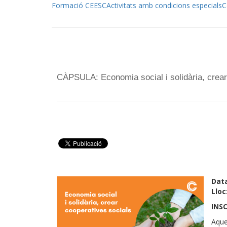
Formació CEESC
Activitats amb condicions especials
C
CÀPSULA: Economia social i solidària, crear
Dat
Lloc
INS
Aque