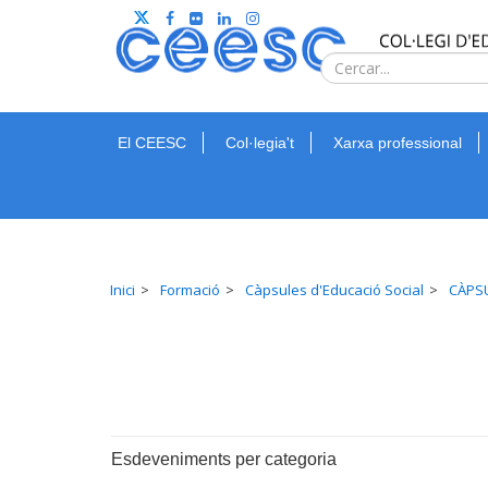
El CEESC
Col·legia't
Xarxa professional
Inici
Formació
Càpsules d'Educació Social
CÀPSU
Esdeveniments per categoria