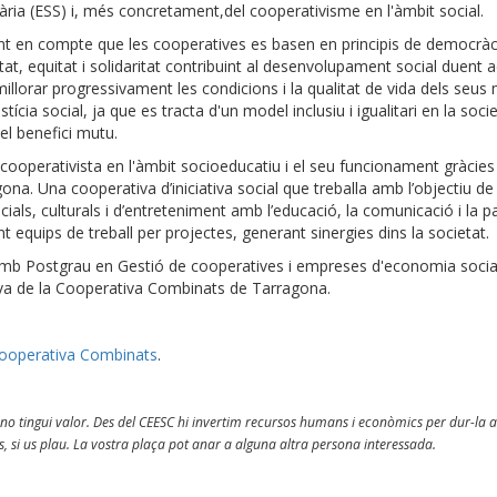
dària (ESS) i, més concretament,del cooperativisme en l'àmbit social.
nt en compte que les cooperatives es basen en principis de democràc
ltat, equitat i solidaritat contribuint al desenvolupament social duent 
millorar progressivament les condicions i la qualitat de vida dels seu
ícia social, ja que es tracta d'un model inclusiu i igualitari en la socie
 el benefici mutu.
cooperativista en l'àmbit socioeducatiu i el seu funcionament gràcies
na. Una cooperativa d’iniciativa social que treballa amb l’objectiu de
als, culturals i d’entreteniment amb l’educació, la comunicació i la pa
 equips de treball per projectes, generant sinergies dins la societat.
 amb Postgrau en Gestió de cooperatives i empreses d'economia socia
tiva de la Cooperativa Combinats de Tarragona.
operativa Combinats
.
 no tingui valor. Des del CEESC hi invertim recursos humans i econòmics per dur-la a
, si us plau. La vostra plaça pot anar a alguna altra persona interessada.