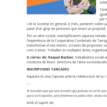
soli
Teni
igua
per 
i de la societat en general. A més, parlarem sobre just
partir d'un grup de persones que tenen un propòsit:
Per un altre costat, exemplificarem aquesta mirada 
l'experiència de la Cooperativa Combinats de Tarrago
transformar el seu entorn, a través de propostes soci
com a eines. Treballen en múltiples àrees organitzant
A càrrec de: Raquel Barbier
, treballadora social
monitora de lleure. Directora de l'àrea socioeduca
INSCRIPCIONS TANCADES
Aquesta és una Càpsula amb la col·laboració de la
Co
---
Et recordem que que una activitat sigui gratuïta no vol dir que
que si us hi apunteu, però finalment no podeu venir, aviseu-nos
Amb el suport de: