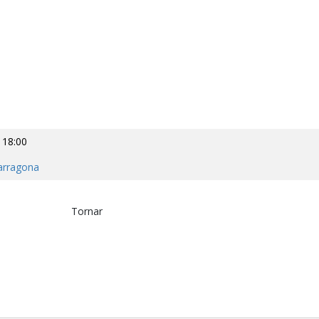
 18:00
arragona
Tornar
p