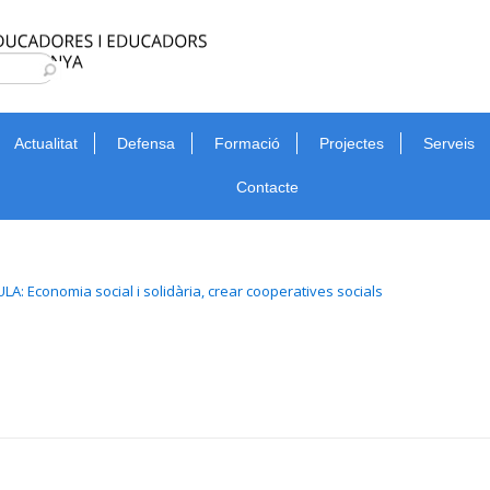
Type 2 or more characters for results.
Cerca
Actualitat
Defensa
Formació
Projectes
Serveis
Contacte
LA: Economia social i solidària, crear cooperatives socials