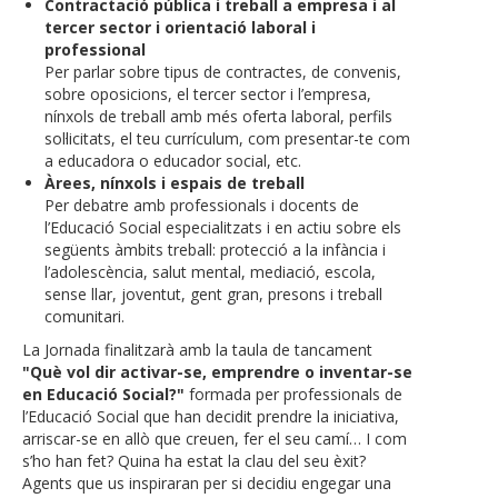
Contractació pública i treball a empresa i al
tercer sector i orientació laboral i
professional
Per parlar sobre tipus de contractes, de convenis,
sobre oposicions, el tercer sector i l’empresa,
nínxols de treball amb més oferta laboral, perfils
sol·licitats, el teu currículum, com presentar-te com
a educadora o educador social, etc.
Àrees, nínxols i espais de treball
Per debatre amb professionals i docents de
l’Educació Social especialitzats i en actiu sobre els
següents àmbits treball: protecció a la infància i
l’adolescència, salut mental, mediació, escola,
sense llar, joventut, gent gran, presons i treball
comunitari.
La Jornada finalitzarà amb la taula de tancament
"Què vol dir activar-se, emprendre o inventar-se
en Educació Social?"
formada per professionals de
l’Educació Social que han decidit prendre la iniciativa,
arriscar-se en allò que creuen, fer el seu camí… I com
s’ho han fet? Quina ha estat la clau del seu èxit?
Agents que us inspiraran per si decidiu engegar una