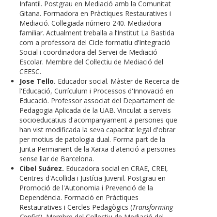
Infantil. Postgrau en Mediació amb la Comunitat
Gitana. Formadora en Pràctiques Restauratives i
Mediació. Col·legiada número 240. Mediadora
familiar. Actualment treballa a l’Institut La Bastida
com a professora del Cicle formatiu d’Integració
Social i coordinadora del Servei de Mediació
Escolar. Membre del Col·lectiu de Mediació del
CEESC.
Jose Tello.
Educador social. Màster de Recerca de
l'Educació, Currículum i Processos d'Innovació en
Educació. Professor associat del Departament de
Pedagogia Aplicada de la UAB. Vinculat a serveis
socioeducatius d'acompanyament a persones que
han vist modificada la seva capacitat legal d'obrar
per motius de patologia dual. Forma part de la
Junta Permanent de la Xarxa d'atenció a persones
sense llar de Barcelona.
Cibel Suárez.
Educadora social en CRAE, CREI,
Centres d'Acollida i Justícia Juvenil. Postgrau en
Promoció de l'Autonomia i Prevenció de la
Dependència. Formació en Pràctiques
Restauratives i Cercles Pedagògics (
Transforming
Confict
). Membre del Col·lectiu de Mediació del