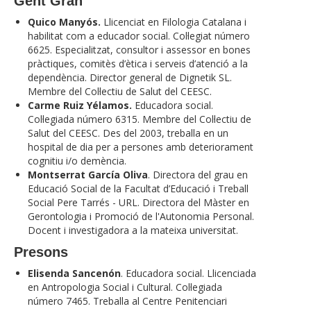
Gent Gran
Quico Manyós.
Llicenciat en Filologia Catalana i
habilitat com a educador social. Col·legiat número
6625. Especialitzat, consultor i assessor en bones
pràctiques, comitès d’ètica i serveis d’atenció a la
dependència. Director general de Dignetik SL.
Membre del Col·lectiu de Salut del CEESC.
Carme Ruiz Yélamos.
Educadora social.
Col·legiada número 6315. Membre del Col·lectiu de
Salut del CEESC. Des del 2003, treballa en un
hospital de dia per a persones amb deteriorament
cognitiu i/o demència.
Montserrat García Oliva
. Directora del grau en
Educació Social de la Facultat d’Educació i Treball
Social Pere Tarrés - URL. Directora del Màster en
Gerontologia i Promoció de l'Autonomia Personal.
Docent i investigadora a la mateixa universitat.
Presons
Elisenda Sancenón
. Educadora social. Llicenciada
en Antropologia Social i Cultural. Col·legiada
número 7465. Treballa al Centre Penitenciari