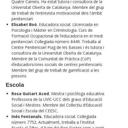
Quatre Camins. Ha estat tutora i consultora de la
Universitat Oberta de Catalunya. Membre del grup
de treball de l’entrevista motivacional dins l'àmbit
penitenciari.
Elisabet Boó
. Educadora social. Llicenciada en
Psicologia i Màster en Criminologia. Curs de
Formació Ocupacional de l’educador/a en el medi
penitenciari. Col·legiada número 8449. Treballa al
Centre Penitenciari Puig de les Basses i és tutora i
consultora de la Universitat Oberta de Catalunya.
Membre de la Comunitat de Pràctica (CoP)
d’educadors/ores socials de centres penitenciaris.
Membre del grup de treball de gamificació a les
presons.
Escola
Rosa Guitart Aced.
Mestra i psicòloga educativa.
Professora de la UVIC-UCC dels graus d'Educació
Social i Mestres. Membre del Col·lectiu d’Educació
Social i Escola del CEESC.
Inés Fontanals.
Educadora social. Col·legiada
número 7752. Actualment, treballa a l'Institut
Escola el Til·ler, al barri del Bon Pastor com a pont