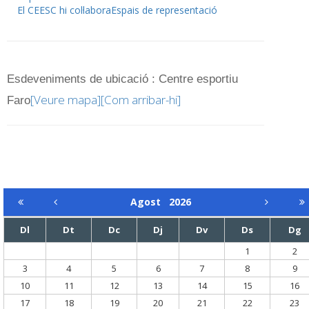
El CEESC hi col·labora
Espais de representació
Esdeveniments de ubicació : Centre esportiu
[Veure mapa]
[Com arribar-hi]
Faro
Agost
2026
Dl
Dt
Dc
Dj
Dv
Ds
Dg
1
2
3
4
5
6
7
8
9
10
11
12
13
14
15
16
17
18
19
20
21
22
23