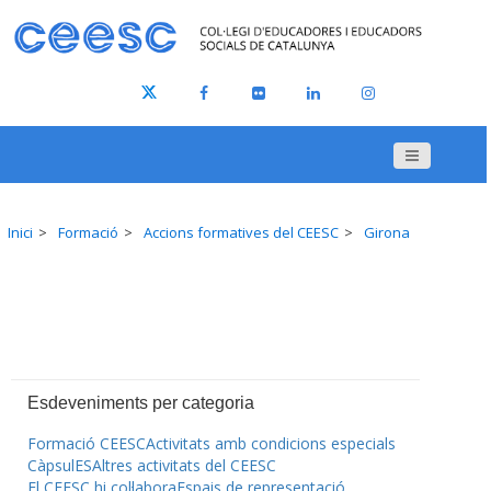
Inici
Formació
Accions formatives del CEESC
Girona
Esdeveniments per categoria
Formació CEESC
Activitats amb condicions especials
CàpsulES
Altres activitats del CEESC
El CEESC hi col·labora
Espais de representació