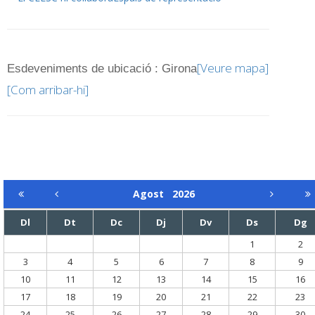
[Veure mapa]
Esdeveniments de ubicació : Girona
[Com arribar-hi]
Agost
2026
Dl
Dt
Dc
Dj
Dv
Ds
Dg
1
2
3
4
5
6
7
8
9
10
11
12
13
14
15
16
17
18
19
20
21
22
23
24
25
26
27
28
29
30