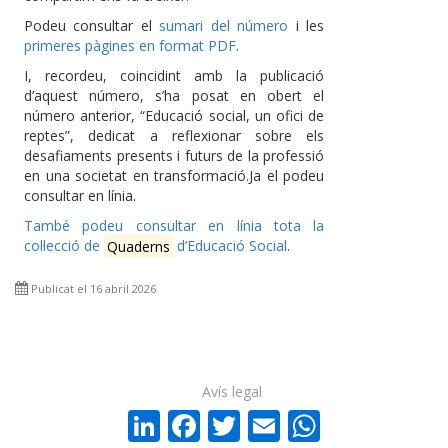
Podeu consultar el
sumari del número
i les
primeres pàgines en format PDF
.
I, recordeu, coincidint amb la publicació
d’aquest número, s’ha posat en obert el
número anterior, “Educació social, un ofici de
reptes”, dedicat a reflexionar sobre els
desafiaments presents i futurs de la professió
en una societat en transformació.Ja el podeu
consultar en línia.
També podeu consultar en línia tota la
col·lecció de
Quaderns
d’Educació Social
.
Publicat el 16 abril 2026
Avís legal
LinkedIn
Facebook
Twitter
Email
WhatsA