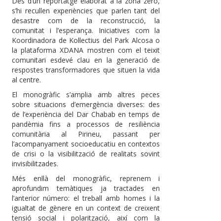
Des d’un reportatge elaborat a la zona zero,
s’hi recullen experiències que parlen tant del
desastre com de la reconstrucció, la
comunitat i l’esperança. Iniciatives com la
Koordinadora de Kol·lectius del Park Alcosa o
la plataforma XDANA mostren com el teixit
comunitari esdevé clau en la generació de
respostes transformadores que situen la vida
al centre.
El monogràfic s’amplia amb altres peces
sobre situacions d’emergència diverses: des
de l’experiència del Dar Chabab en temps de
pandèmia fins a processos de resiliència
comunitària al Pirineu, passant per
l’acompanyament socioeducatiu en contextos
de crisi o la visibilització de realitats sovint
invisibilitzades.
Més enllà del monogràfic, reprenem i
aprofundim temàtiques ja tractades en
l’anterior número: el treball amb homes i la
igualtat de gènere en un context de creixent
tensió social i polarització, així com la