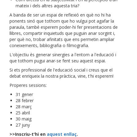
mateix i dels altres aquesta tria?
A banda de ser un espai de reflexió en què no hi ha
ponents sinó que tothom que ho vulgui pot agafar la
paraula, també esperem poder-hi fer presentacions de
llibres, compartir inquietuds que puguin anar sorgint i,
per què no, trobar afinitats que ens permetin ampliar
coneixements, bibliografia o filmografia.
L'objectiu és generar sinergies a l'entorn a l'educació i
que tothom pugui anar-se fent seu aquest espai.
Si ets professional de l'educació social i creus que el
debat enriqueix la nostra pràctica, vine, t'hi esperem!
Properes sessions:
31 gener
28 febrer
28 març
25 abril
30 maig
27 juny
>>Inscriu-t'hi en
aquest enllaç
.