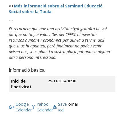
>>
Més informació sobre el Seminari Educació
Social sobre la Taula
.
---
Et recordem que que una activitat sigui gratuïta no vol
dir que no tingui valor. Des del CEESC hi invertim
recursos humans i econòmics per dur-la a terme, així
que si us hi apunteu, però finalment no podeu venir,
aviseu-nos, si us plau. La vostra plaça pot anar a alguna
altra persona interessada.
Informació bàsica
Inici de
29-11-2024 18:30
l'activitat
Google
Yahoo
Save
Tornar
Calendar
Calendar
Ical