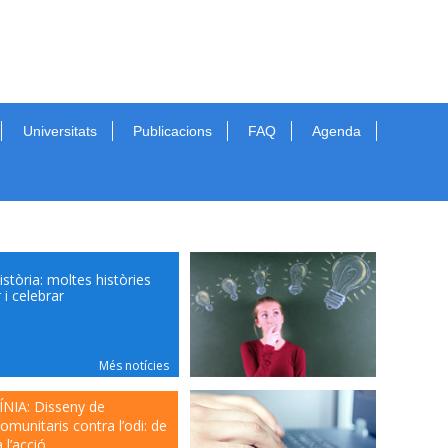
Universitats
Publicacions
FAQ
Agenda
istòria: moltes històries
 i celebrar
Més notícies
Coneixes tots els
NIA: Disseny de
avantatges de ser
omunitaris contra l’odi: de
membre del CEESC?
 l’acció