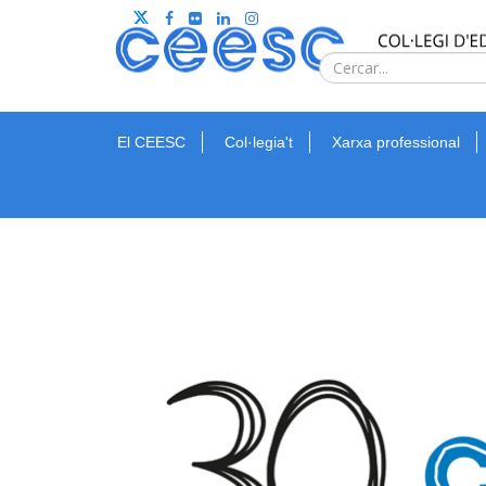
El CEESC
Col·legia't
Xarxa professional