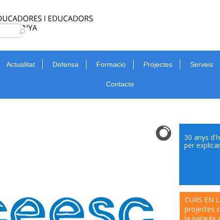
Type 2 or more characters for results.
Cerca
Actualitat
Defensa
Formació
Projectes
Serveis
Contacte
30 anys d'h
per explicar
CURS EN LÍ
projectes c
la paraula a