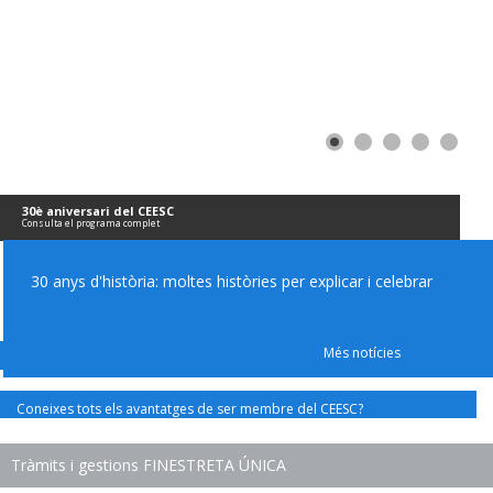
30è aniversari del CEESC
Consulta el programa complet
30 anys d'història: moltes històries per explicar i celebrar
Més notícies
Coneixes tots els avantatges de ser membre del CEESC?
Tràmits i gestions FINESTRETA ÚNICA