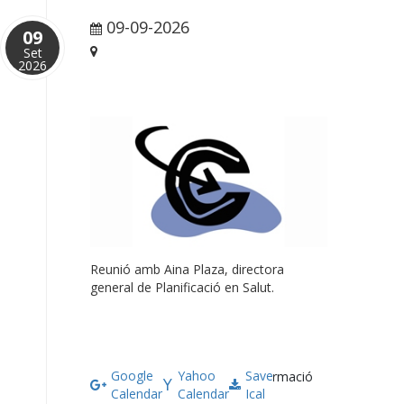
09-09-2026
16:00 pm
09
Set
Barcelona
2026
Reunió amb Aina Plaza, directora
general de Planificació en Salut.
Google
Yahoo
Save
Més informació
Calendar
Calendar
Ical