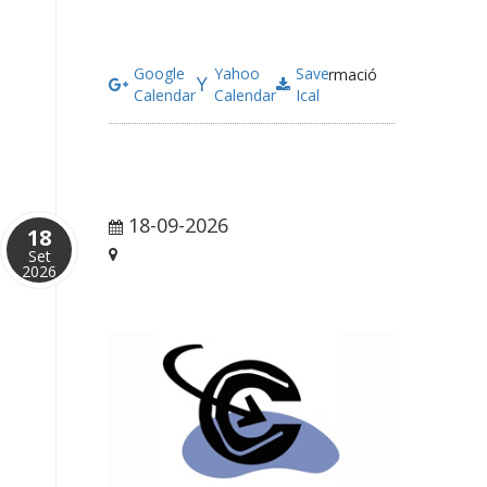
Google
Yahoo
Save
Més informació
Calendar
Calendar
Ical
18-09-2026
12:00 pm
18
Set
Barcelona
2026