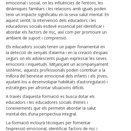
emocional i social, on les influències de l’entorn, les
dinàmiques familiars i les relacions amb iguals poden
tenir un impacte significatiu en la seva salut mental. En
aquest sentit, la intervenció dels educadors i les
educadores socials esdevé essencial per identificar i
abordar els factors de risc, així com per promoure un
ambient de suport i comprensió.
Els educadors socials tenen un paper fonamental en
la detecció de senyals d’alarma i en la creació d’espais
segurs on els adolescents puguin expressar les seves
emocions i inquietuds. Mitjançant un acompanyament
sistèmic, aquests professionals poden contribuir a la
millora del benestar emocional dels infants i els joves,
ajudant-los a desenvolupar habilitats d’autoregulació i
estratègies per afrontar situacions difícils.
A través d’aquesta formació es busca dotar els
educadors i les educadores socials d’eines i
coneixements que els permetin abordar la salut
mental des d’una perspectiva integral.
La formació inclourà tècniques per fomentar
l’expressió emocional, identificar factors de risc i