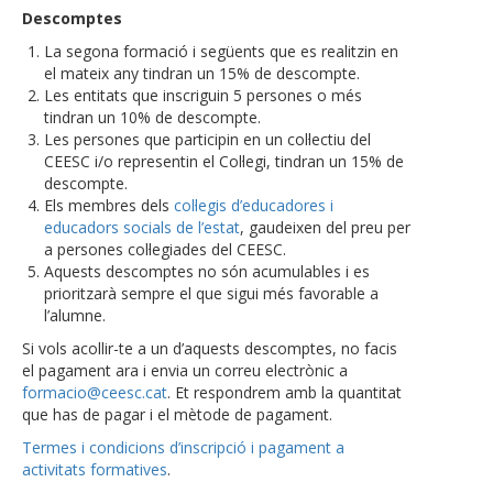
Descomptes
La segona formació i següents que es realitzin en
el mateix any tindran un 15% de descompte.
Les entitats que inscriguin 5 persones o més
tindran un 10% de descompte.
Les persones que participin en un col·lectiu del
CEESC i/o representin el Col·legi, tindran un 15% de
descompte.
Els membres dels
col·legis d’educadores i
educadors socials de l’estat
, gaudeixen del preu per
a persones col·legiades del CEESC.
Aquests descomptes no són acumulables i es
prioritzarà sempre el que sigui més favorable a
l’alumne.
Si vols acollir-te a un d’aquests descomptes, no facis
el pagament ara i envia un correu electrònic a
formacio@ceesc.cat
. Et respondrem amb la quantitat
que has de pagar i el mètode de pagament.
Termes i condicions d’inscripció i pagament a
activitats formatives
.