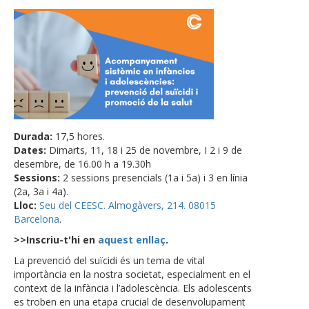
Durada:
17,5 hores.
Dates:
Dimarts, 11, 18 i 25 de novembre, I 2 i 9 de
desembre, de 16.00 h a 19.30h
Sessions:
2 sessions presencials (1a i 5a) i 3 en línia
(2a, 3a i 4a).
Lloc:
Seu del CEESC. Almogàvers, 214. 08015
Barcelona
.
>>Inscriu-t'hi en
aquest enllaç
.
La prevenció del suïcidi és un tema de vital
importància en la nostra societat, especialment en el
context de la infància i l’adolescència. Els adolescents
es troben en una etapa crucial de desenvolupament