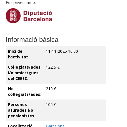
En conveni amb:
Informació bàsica
Inici de
11-11-2025 16:00
l'activitat
Col·legiats/ades
122,5 €
i/o amics/gues
del CEESC:
No
210 €
col·legiats/ades:
Persones
105 €
aturades i/o
pensionistes
Localització
Barcelona