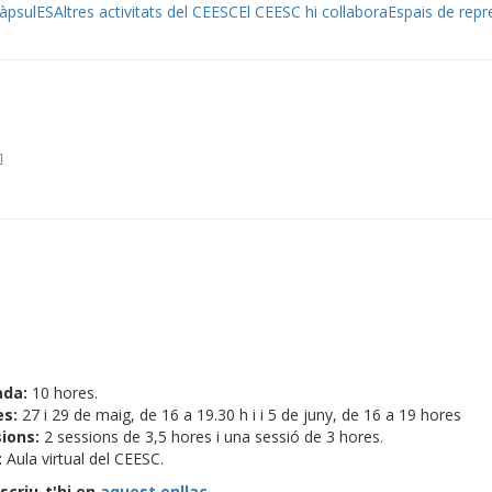
àpsulES
Altres activitats del CEESC
El CEESC hi col·labora
Espais de repr
ada:
10 hores.
es:
27 i 29 de maig, de 16 a 19.30 h i i 5 de juny, de 16 a 19 hores
sions:
2 sessions de 3,5 hores i una sessió de 3 hores.
:
Aula virtual del CEESC.
scriu-t'hi en
aquest enllaç
.