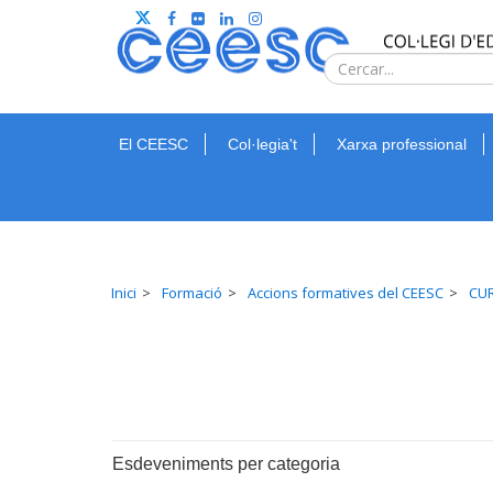
El CEESC
Col·legia't
Xarxa professional
Inici
Formació
Accions formatives del CEESC
CUR
Esdeveniments per categoria