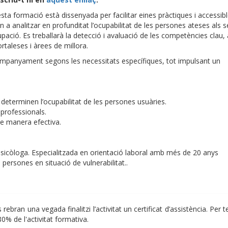
sta formació està dissenyada per facilitar eines pràctiques i accessib
n a analitzar en profunditat l’ocupabilitat de les persones ateses als s
upació. Es treballarà la detecció i avaluació de les competències clau,
taleses i àrees de millora.
ompanyament segons les necessitats específiques, tot impulsant un
 determinen l’ocupabilitat de les persones usuàries.
s professionals.
de manera efectiva.
 psicòloga. Especialitzada en orientació laboral amb més de 20 anys
persones en situació de vulnerabilitat..
ebran una vegada finalitzi l’activitat un certificat d’assistència. Per t
80% de l'activitat formativa.