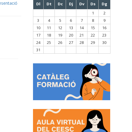
esentació
Dl
Dt
Dc
Dj
Dv
Ds
Dg
1
2
3
4
5
6
7
8
9
10
11
12
13
14
15
16
17
18
19
20
21
22
23
24
25
26
27
28
29
30
31