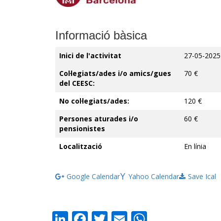
Informació bàsica
Inici de l'activitat
27-05-2025
Col·legiats/ades i/o amics/gues
70 €
del CEESC:
No col·legiats/ades:
120 €
Persones aturades i/o
60 €
pensionistes
Localització
En línia
Google Calendar
Yahoo Calendar
Save Ical
LinkedIn
Facebook
Twitter
Email
WhatsAp