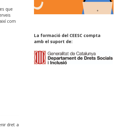
les que
erveis
 així com
La formació del CEESC compta
amb el suport de:
enir dret a