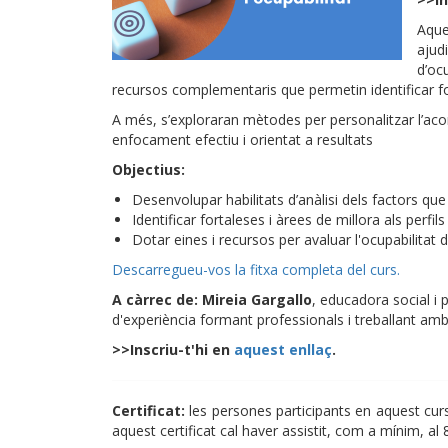
Aque
ajudi
d’oc
recursos complementaris que permetin identificar for
A més, s’exploraran mètodes per personalitzar l’ac
enfocament efectiu i orientat a resultats
Objectius:
Desenvolupar habilitats d’anàlisi dels factors que
Identificar fortaleses i àrees de millora als perfil
Dotar eines i recursos per avaluar l'ocupabilitat 
Descarregueu-vos la fitxa completa del curs.
A càrrec de: Mireia Gargallo
, educadora social i
d'experiència formant professionals i treballant amb 
>>Inscriu-t'hi en
aquest enllaç
.
Certificat:
les persones participants en aquest curs r
aquest certificat cal haver assistit, com a mínim, al 