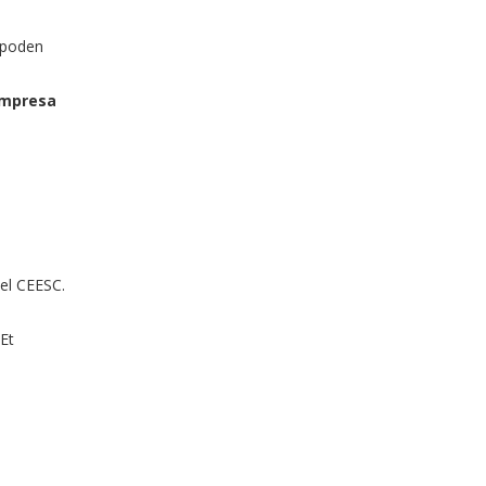
s poden
empresa
del CEESC.
 Et