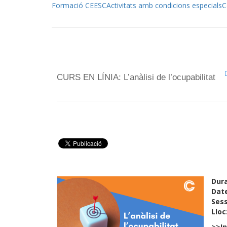
Formació CEESC
Activitats amb condicions especials
C
CURS EN LÍNIA: L’anàlisi de l’ocupabilitat
Dur
Dat
Ses
Lloc
>>In