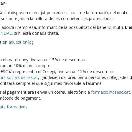
DAE:
cial disposen d'un ajut per reduir el cost de la formació, del qual e
ursos adreçats a la millora de les competències professionals.
allador/a i l'empresa, informant de la possibilitat del benefici mutu.
L'
UNDAE
, si hi està donada d'alta.
nt en
aquest enllaç
.
en el mateix any tindran un 15% de descompte.
ndran un 10% de descompte.
CEESC i/o representin el Col·legi, tindran un 15% de descompte.
rs socials de l’estat
, gaudeixen del preu per a persones col·legiades 
ritzarà sempre el que sigui més favorable a l’alumne.
is el pagament ara i envia un correu electrònic a
formacio@ceesc.cat
.
l mètode de pagament.
tats formatives
.