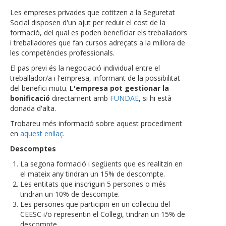
Les empreses privades que cotitzen a la Seguretat
Social disposen d'un ajut per reduir el cost de la
formació, del qual es poden beneficiar els treballadors
i treballadores que fan cursos adreçats a la millora de
les competències professionals.
El pas previ és la negociació individual entre el
treballador/a i l'empresa, informant de la possibilitat
del benefici mutu.
L'empresa pot gestionar la
bonificació
directament amb
FUNDAE
, si hi està
donada d'alta.
Trobareu més informació sobre aquest procediment
en
aquest enllaç
.
Descomptes
La segona formació i següents que es realitzin en
el mateix any tindran un 15% de descompte.
Les entitats que inscriguin 5 persones o més
tindran un 10% de descompte.
Les persones que participin en un col·lectiu del
CEESC i/o representin el Col·legi, tindran un 15% de
descompte.