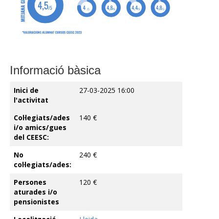
Informació bàsica
Inici de
27-03-2025 16:00
l'activitat
Col·legiats/ades
140 €
i/o amics/gues
del CEESC:
No
240 €
col·legiats/ades:
Persones
120 €
aturades i/o
pensionistes