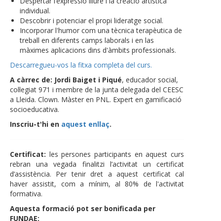
Despertar l’expressió lliure i la creació artística
individual.
Descobrir i potenciar el propi lideratge social.
Incorporar l'humor com una tècnica terapèutica de
treball en diferents camps laborals i en las
màximes aplicacions dins d'àmbits professionals.
Descarregueu-vos la fitxa completa del curs.
A càrrec de: Jordi Baiget i Piqué
, educador social,
col·legiat 971 i membre de la junta delegada del CEESC
a Lleida. Clown. Màster en PNL. Expert en gamificació
socioeducativa.
Inscriu-t'hi en
aquest enllaç
.
Certificat:
les persones participants en aquest curs
rebran una vegada finalitzi l’activitat un certificat
d’assistència. Per tenir dret a aquest certificat cal
haver assistit, com a mínim, al 80% de l'activitat
formativa.
Aquesta formació pot ser bonificada per
FUNDAE: