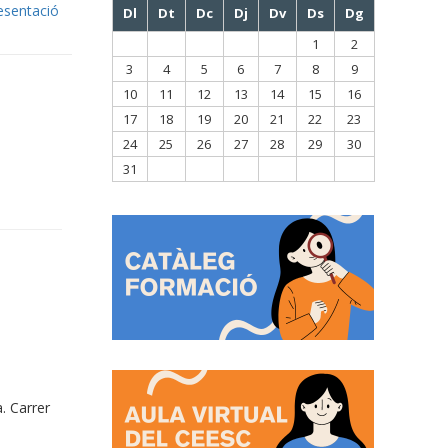
esentació
Dl
Dt
Dc
Dj
Dv
Ds
Dg
1
2
3
4
5
6
7
8
9
10
11
12
13
14
15
16
17
18
19
20
21
22
23
24
25
26
27
28
29
30
31
. Carrer