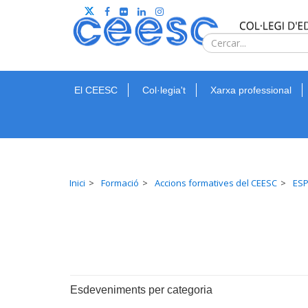
El CEESC
Col·legia't
Xarxa professional
Inici
Formació
Accions formatives del CEESC
ESP
Esdeveniments per categoria