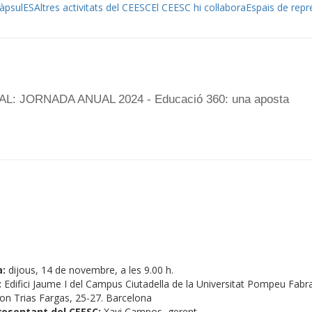
àpsulES
Altres activitats del CEESC
El CEESC hi col·labora
Espais de repr
 JORNADA ANUAL 2024 - Educació 360: una aposta
a:
dijous, 14 de novembre, a les 9.00 h.
:
Edifici Jaume I del
Campus Ciutadella de la Universitat Pompeu Fabra
n Trias Fargas, 25-27. Barcelona
resentant del CEESC:
Xavi Campos, gerent.