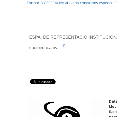
Formació CEESC
Activitats amb condicions especials
C
ESPAI DE REPRESENTACIÓ INSTITUCIONAL:
socioeducativa
Dat
Lloc
Ramo
Rep