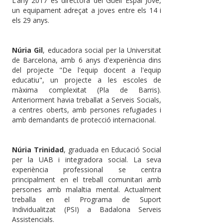
L’any 2017 és directora del Güell Espai Jove,
un equipament adreçat a joves entre els 14 i
els 29 anys.
Núria Gil
, educadora social per la Universitat
de Barcelona, amb 6 anys d'experiència dins
del projecte "De l'equip docent a l'equip
educatiu", un projecte a les escoles de
màxima complexitat (Pla de Barris).
Anteriorment havia treballat a Serveis Socials,
a centres oberts, amb persones refugiades i
amb demandants de protecció internacional.
Núria Trinidad
, graduada en Educació Social
per la UAB i integradora social. La seva
experiència professional se centra
principalment en el treball comunitari amb
persones amb malaltia mental. Actualment
treballa en el Programa de Suport
Individualitzat (PSI) a Badalona Serveis
Assistencials.