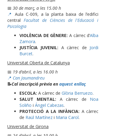
📅
30 de març, a les 15.00 h
📍
Aula C-009, a la planta baixa de l’edifici
central
Facultat de Ciències de l'Educació i
Psicologia
VIOLÈNCIA DE GÈNERE:
A càrrec d’
Alba
Zamora
.
JUSTÍCIA JUVENIL:
A càrrec de
Jordi
Burcet
.
Universitat Oberta de Catalunya
📅
19 d’abril, a les 16.00 h
📍
Can Jaumandreu
📝
Cal inscripció prèvia en
aquest enllaç
ESCOLA:
A càrrec de
Glòria Berruezo
.
SALUT MENTAL:
A càrrec de
Noa
Soliño
i
Ángel Cabezas
.
PROTECCIÓ A LA INFÀNCIA:
A càrrec
de
Raül Martínez
i
Maria Carol
.
Universitat de Girona
📅
24 d’abril, a les 10.00 h