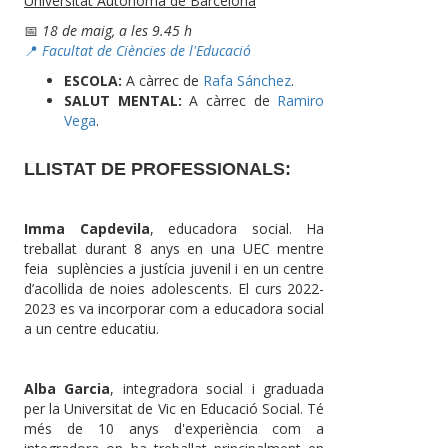
Universitat Autònoma de Barcelona
📅
18 de maig, a les 9.45 h
📍
Facultat de Ciències de l'Educació
ESCOLA:
A càrrec de
Rafa Sánchez
.
SALUT MENTAL:
A càrrec de
Ramiro
Vega
.
LLISTAT DE PROFESSIONALS:
Imma Capdevila
, educadora social. Ha
treballat durant 8 anys en una UEC mentre
feia suplències a justícia juvenil i en un centre
d’acollida de noies adolescents. El curs 2022-
2023 es va incorporar com a educadora social
a un centre educatiu.
Alba Garcia
, integradora social i graduada
per la Universitat de Vic en Educació Social. Té
més de 10 anys d'experiència com a