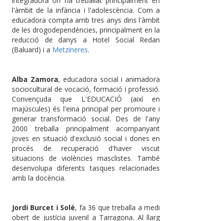
integradora on ha treballat principalment en
l'àmbit de la infància i l'adolescència. Com a
educadora compta amb tres anys dins l'àmbit
de les drogodependències, principalment en la
reducció de danys a Hotel Social Redan
(Baluard) i a
Metzineres
.
Alba Zamora
, educadora social i animadora
sociocultural de vocació, formació i professió.
Convençuda que L'EDUCACIÓ (així en
majúscules) és l'eina principal per promoure i
generar transformació social. Des de l'any
2000 treballa principalment acompanyant
joves en situació d'exclusió social i dones en
procés de recuperació d'haver viscut
situacions de violències masclistes. També
desenvolupa diferents tasques relacionades
amb la docència.
Jordi Burcet i Solé
, fa 36 que treballa a medi
obert de justícia juvenil a Tarragona. Al llarg