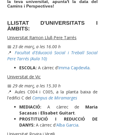
la teva universitat, apunta't la data del
Camins i Perspectives!
LLISTAT D'UNIVERSITATS I
ÀMBITS:
Universitat Ramon Llull-Pere Tarrés
📅
23 de març, a les 16.00 h
📍
Facultat d'Educació Social i Treball Social
Pere Tarrés (Aula 10)
ESCOLA:
A càrrec d’
Imma Capdevila
.
Universitat de Vic
📅
29 de març, a les 15.30 h
📍 Aules C004 i C005, a la planta baixa de
l'edifici C del
Campus de Miramarges
MEDIACIÓ:
A càrrec de
Maria
Sacasas
i
Elisabet Guitart
.
PROSTITUCIÓ I REDUCCIÓ DE
DANYS:
A càrrec d'
Alba Garcia
.
Universitat Rovira i Virgili