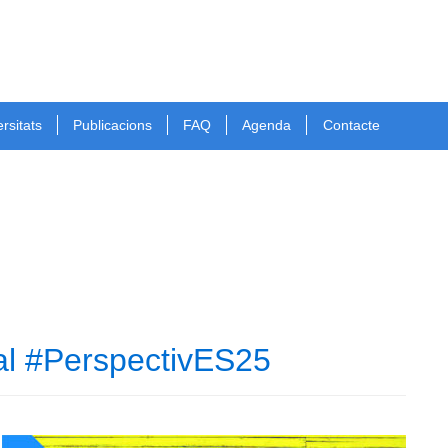
rsitats
Publicacions
FAQ
Agenda
Contacte
ial #PerspectivES25