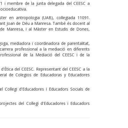
 971 i membre de la junta delegada del CEESC a
socioeducativa.
ter en antropologia (UAB), col·legiada 11091.
 Sant Joan de Déu a Manresa. També és docent al
t de Manresa, i al Màster en Estudis de Dones,
goga, mediadora i coordinadora de parentalitat,
carrera professional a la mediació en diferents
 Professional de la Mediació del CEESC i de la
d'Ètica del CEESC. Representant del CEESC a la
eral de Colegios de Educadoras y Educadores
 del Col·legi d'Educadores i Educadors Socials de
i projectes del Col·legi d'Educadores i Educadors