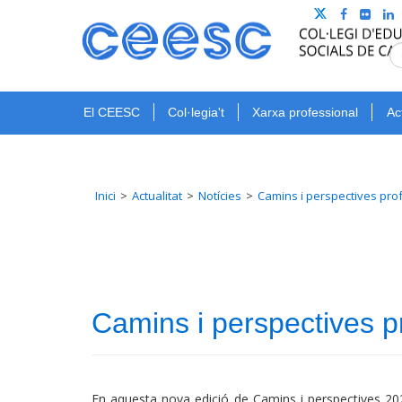
El CEESC
Col·legia't
Xarxa professional
Ac
Inici
Actualitat
Notícies
Camins i perspectives prof
Camins i perspectives p
En aquesta nova edició de Camins i perspectives 2025