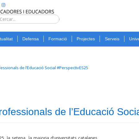
Type 2 or
more
Cerca
characters
for
tualitat
Defensa
Formació
Projectes
Serveis
Unive
results.
essionals de l’Educació Social #PerspectivES25
rofessionals de l’Educació Soc
, la setena, la majoria d’universitats catalanes