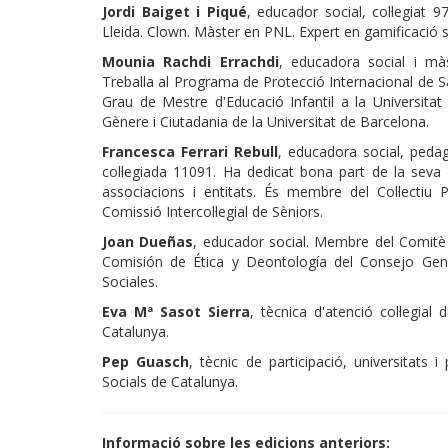
Jordi Baiget i Piqué
, educador social, col·legiat
Lleida. Clown. Màster en PNL. Expert en gamificació 
Mounia Rachdi Errachdi
, educadora social i màs
Treballa al Programa de Protecció Internacional de
Grau de Mestre d'Educació Infantil a la Universita
Gènere i Ciutadania de la Universitat de Barcelona.
Francesca Ferrari Rebull
, educadora social, peda
col·legiada 11091. Ha dedicat bona part de la seva 
associacions i entitats. És membre del Col·lectiu
Comissió Intercol·legial de Sèniors.
Joan Dueñas
, educador social. Membre del Comitè 
Comisión de Ética y Deontología del Consejo Gen
Sociales.
Eva Mª Sasot Sierra
, tècnica d'atenció col·legial
Catalunya.
Pep Guasch
, tècnic de participació, universitats 
Socials de Catalunya.
Informació sobre les edicions anteriors: