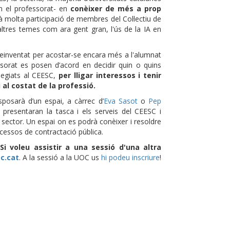
m el professorat- en
conèixer de més a prop
à molta participació de membres del Col·lectiu de
ltres temes com ara gent gran, l'ús de la IA en
 reinventat per acostar-se encara més a l'alumnat
ssorat es posen d’acord en decidir quin o quins
legiats al CEESC,
per lligar interessos i tenir
 al costat de la professió.
posarà d’un espai, a càrrec d’
Eva Sasot
o
Pep
e presentaran la tasca i els serveis del CEESC i
 sector. Un espai on es podrà conèixer i resoldre
cessos de contractació pública.
Si voleu assistir a una sessió d'una altra
c.cat
. A la sessió a la UOC us
hi podeu inscriure
!