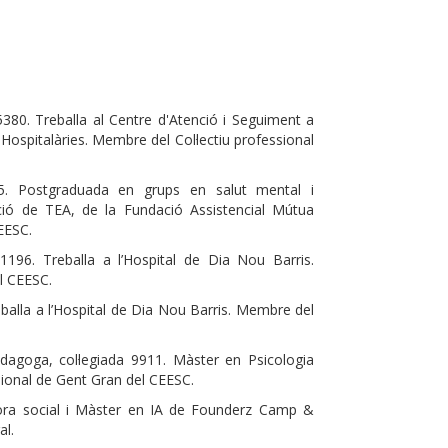
 5380. Treballa al Centre d'Atenció i Seguiment a
ospitalàries. Membre del Col·lectiu professional
885. Postgraduada en grups en salut mental i
tzació de TEA, de la Fundació Assistencial Mútua
EESC.
11196. Treballa a l’Hospital de Dia Nou Barris.
l CEESC.
reballa a l’Hospital de Dia Nou Barris. Membre del
edagoga, col·legiada 9911. Màster en Psicologia
ssional de Gent Gran del CEESC.
adora social i Màster en IA de Founderz Camp &
al.