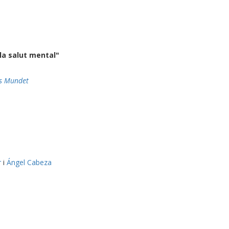
 la salut mental"
us Mundet
r
i
Ángel Cabeza