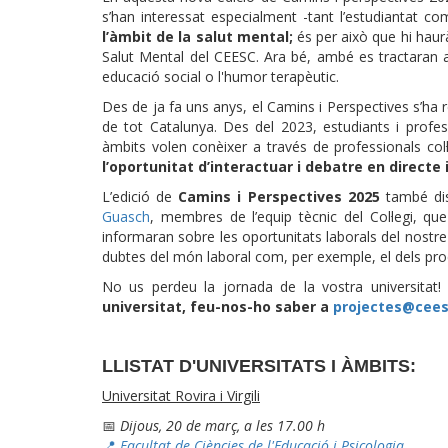
s’han interessat especialment -tant l’estudiantat co
l’àmbit de la salut mental;
és per això que hi haur
Salut Mental del CEESC. Ara bé, ambé es tractaran a
educació social o l'humor terapèutic.
Des de ja fa uns anys, el Camins i Perspectives s’ha
de tot Catalunya. Des del 2023, estudiants i profe
àmbits volen conèixer a través de professionals col·
l’oportunitat d’interactuar i debatre en directe i
L’edició de
Camins i Perspectives 2025
també dis
Guasch
, membres de l’equip tècnic del Col·legi, qu
informaran sobre les oportunitats laborals del nostre
dubtes del món laboral com, per exemple, el dels pro
No us perdeu la jornada de la vostra universitat!
universitat, feu-nos-ho saber a
projectes@cees
LLISTAT D'UNIVERSITATS I ÀMBITS:
Universitat Rovira i Virgili
📅
Dijous, 20 de març, a les 17.00 h
📍
Facultat de Ciències de l'Educació i Psicologia