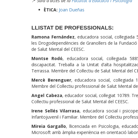
📍
Sala d'actes de la
Facultat d'Educació i Psicologia
ÈTICA:
Joan Dueñas
LLISTAT DE PROFESSIONALS:
Ramona Fernández
, educadora social, col·legiada
les Drogodependències de Granollers de la Fundació H
de Salut Mental del CEESC.
Montse Rodó
, educadora social, col·legiada 5
discapacitat. Treballa a la Unitat d’alta hospitali
Terrassa. Membre del Col·lectiu de Salut Mental del C
Mercè Berenguer
, educadora social, col·legiada 
Membre del Col·lectiu professional de Salut Mental de
Angel Cabeza
, educador social, col·legiat 10789. T
Col·lectiu professional de Salut Mental del CEESC.
Irene Sellés Vilarrasa
, educadora social i psicop
Infantojuvenil i Familiar. Membre del Col·lectiu profe
Mireia Gargallo
, llicenciada en Psicologia, educ
Microsoft amb àmplia experiència en orientació labor