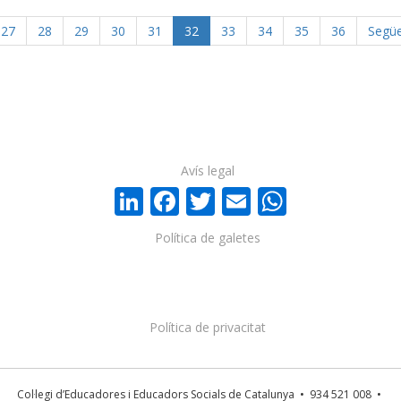
27
28
29
30
31
32
33
34
35
36
Segü
Avís legal
LinkedIn
Facebook
Twitter
Email
WhatsA
Política de galetes
Política de privacitat
Col·legi d’Educadores i Educadors Socials de Catalunya • 934 521 008 •