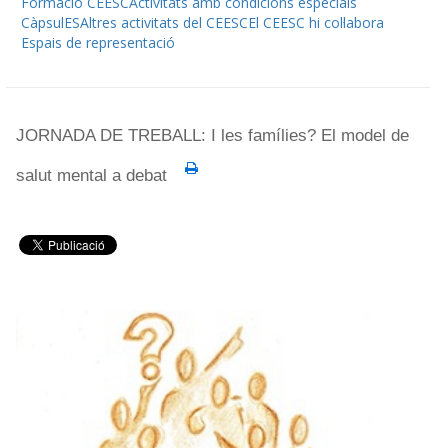
Formació CEESC
Activitats amb condicions especials
CàpsulES
Altres activitats del CEESC
El CEESC hi col·labora
Espais de representació
JORNADA DE TREBALL: I les famílies? El model de
salut mental a debat