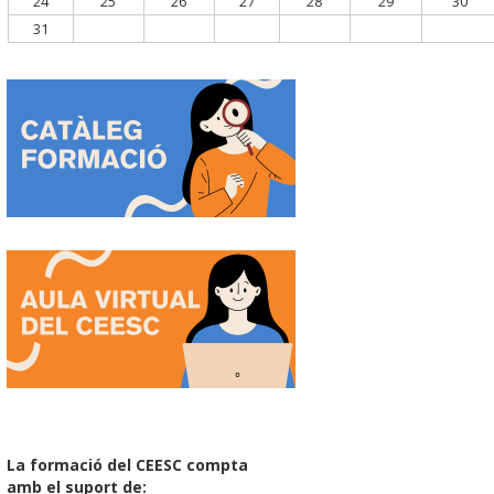
24
25
26
27
28
29
30
31
La formació del CEESC compta
amb el suport de: