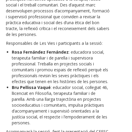
social i el treball comunitari. Des d’aquest marc
desenvolupen processos d’acompanyament, formació
i supervisió professional que conviden a revisar la
pràctica educativa i social des d’una ètica del bon
tracte, la reflexió crítica i el reconeixement dels sabers
de les persones.
Responsables de Les Vies i participants a la sessió:
Rosa Fernández Fernández
: educadora social,
terapeuta familiar i de parella i supervisora
professional. Treballa en projectes socials i
comunitaris i promou espais de reflexió perquè els
professionals revisin les seves pràctiques i els
efectes que tenen en les històries de les persones.
Bru Pellissa Vaqué
: educador social, col·legiat 46,
llicenciat en Filosofia, terapeuta familiar i de
parella. Amb una llarga trajectòria en projectes
socioeducatius i comunitaris, impulsa pràctiques
d’acompanyament i supervisió orientades a la
justícia social, el respecte i l’empoderament de les
persones.
Acompanyarà la sessió, fent la presentació del CEESC