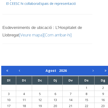
El CEESC hi col·labora
Espais de representació
Esdeveniments de ubicació : L'Hospitalet de
[Veure mapa]
[Com arribar-hi]
Llobregat
Agost
2026
Dl
Dt
Dc
Dj
Dv
Ds
Dg
1
2
3
4
5
6
7
8
9
10
11
12
13
14
15
16
17
18
19
20
21
22
23