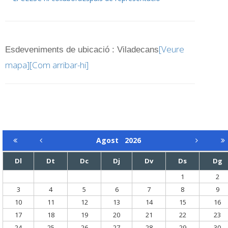
[Veure
Esdeveniments de ubicació : Viladecans
mapa]
[Com arribar-hi]
Agost
2026
Dl
Dt
Dc
Dj
Dv
Ds
Dg
1
2
3
4
5
6
7
8
9
10
11
12
13
14
15
16
17
18
19
20
21
22
23
24
25
26
27
28
29
30