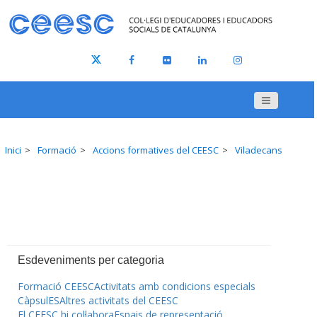
Inici
Formació
Accions formatives del CEESC
Viladecans
Esdeveniments per categoria
Formació CEESC
Activitats amb condicions especials
CàpsulES
Altres activitats del CEESC
El CEESC hi col·labora
Espais de representació