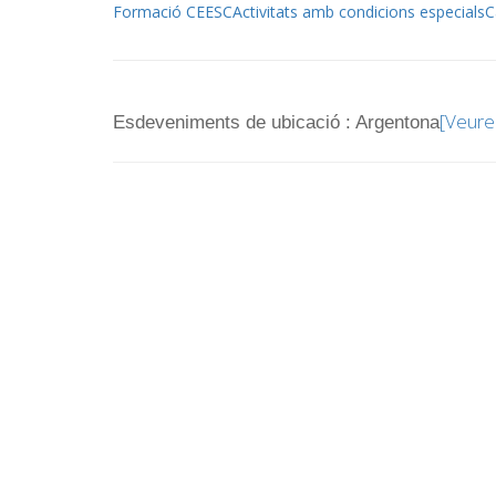
Formació CEESC
Activitats amb condicions especials
C
[Veure
Esdeveniments de ubicació : Argentona