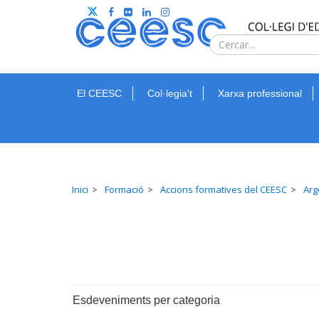
El CEESC
Col·legia't
Xarxa professional
Inici
Formació
Accions formatives del CEESC
Arg
Esdeveniments per categoria