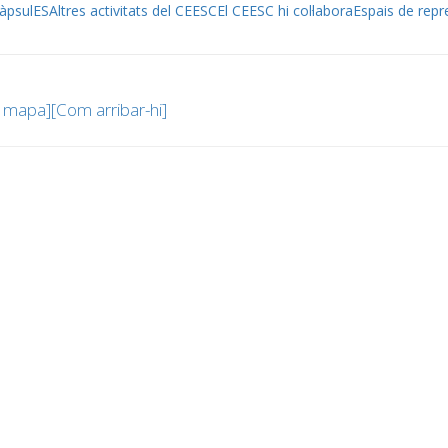
àpsulES
Altres activitats del CEESC
El CEESC hi col·labora
Espais de repr
 mapa]
[Com arribar-hi]