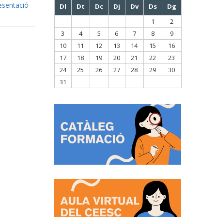
esentació
Dl
Dt
Dc
Dj
Dv
Ds
Dg
1
2
3
4
5
6
7
8
9
10
11
12
13
14
15
16
17
18
19
20
21
22
23
24
25
26
27
28
29
30
31