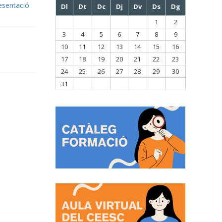
esentació
Dl
Dt
Dc
Dj
Dv
Ds
Dg
1
2
3
4
5
6
7
8
9
10
11
12
13
14
15
16
17
18
19
20
21
22
23
24
25
26
27
28
29
30
31