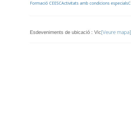
Formació CEESC
Activitats amb condicions especials
C
[Veure mapa]
Esdeveniments de ubicació : Vic