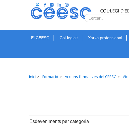
El CEESC
Col·legia't
Xarxa professional
Inici
Formació
Accions formatives del CEESC
Vic
Esdeveniments per categoria