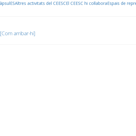
àpsulES
Altres activitats del CEESC
El CEESC hi col·labora
Espais de repr
[Com arribar-hi]