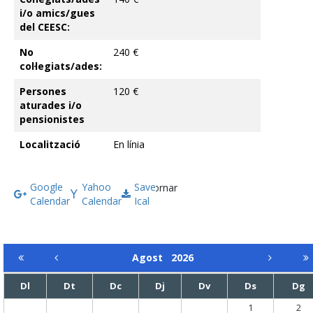
i/o amics/gues
del CEESC:
No
240 €
col·legiats/ades:
Persones
120 €
aturades i/o
pensionistes
Localització
En línia
Google
Yahoo
Save
Tornar
Calendar
Calendar
Ical
Agost
2026
Dl
Dt
Dc
Dj
Dv
Ds
Dg
1
2