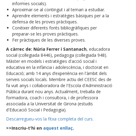
informes socials).
Aproximar-se al contingut i al temari a estudiar.
Aprendre elements i estratègies bàsiques per a la
defensa de les proves pràctiques.
Conèixer diferents fonts bibliogràfiques per
preparar-se les proves pràctiques.
Fer pràctiques de les diverses proves.
A càrrec de: Núria Ferrer i Santanach
, educadora
social (col·legiada 8446), pedagoga (col·legiada 948).
Màster en models i estratègies d'acció social i
educativa en la infància i adolescència, i doctorat en
Educació; amb 14 anys d’experiència en l'àmbit dels
serveis socials locals. Membre actiu del CEESC des de
fa vuit anys i col·laboradora de l'Escola d'Administració
Pública durant nou anys. Actualment, treballa de
formadora, coach i consultora, i de professora
associada a la Universitat de Girona (estudis
d'Educació Social i Pedagogia).
Descarregueu-vos la fitxa completa del curs.
>>Inscriu-t'hi en
aquest enllaç
.