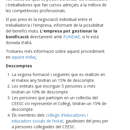
i treballadores que fan cursos adreçats a la millora de
les competències professionals.
El pas previ és la negociació individual entre el
treballador/a i l'empresa, informant de la possibilitat
del benefici mutu.
L'empresa pot gestionar la
bonificació
directament amb
FUNDAE
, si hi està
donada d'alta.
Trobareu més informació sobre aquest procediment
en
aquest enllaç
.
Descomptes
La segona formació i següents que es realitzin en
el mateix any tindran un 15% de descompte.
Les entitats que inscriguin 5 persones o més
tindran un 10% de descompte.
Les persones que participin en un col·lectiu del
CEESC i/o representin el Col·legi, tindran un 15% de
descompte.
Els membres dels
col·legis d’educadores i
educadors socials de l’estat
, gaudeixen del preu per
a persones col·legiades del CEESC.