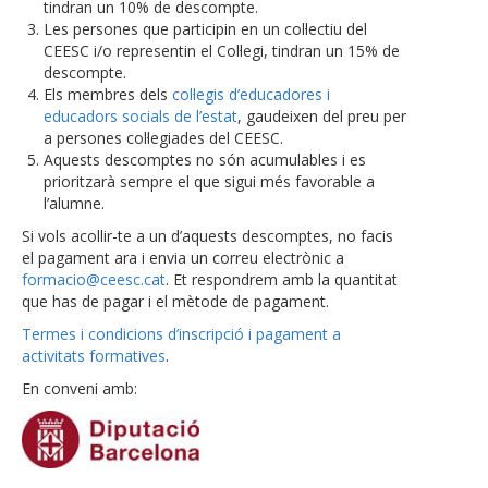
tindran un 10% de descompte.
Les persones que participin en un col·lectiu del
CEESC i/o representin el Col·legi, tindran un 15% de
descompte.
Els membres dels
col·legis d’educadores i
educadors socials de l’estat
, gaudeixen del preu per
a persones col·legiades del CEESC.
Aquests descomptes no són acumulables i es
prioritzarà sempre el que sigui més favorable a
l’alumne.
Si vols acollir-te a un d’aquests descomptes, no facis
el pagament ara i envia un correu electrònic a
formacio@ceesc.cat
. Et respondrem amb la quantitat
que has de pagar i el mètode de pagament.
Termes i condicions d’inscripció i pagament a
activitats formatives
.
En conveni amb: