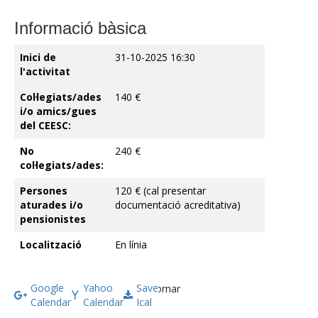
Informació bàsica
Inici de
31-10-2025 16:30
l'activitat
Col·legiats/ades
140 €
i/o amics/gues
del CEESC:
No
240 €
col·legiats/ades:
Persones
120 € (cal presentar
aturades i/o
documentació acreditativa)
pensionistes
Localització
En línia
Google
Yahoo
Save
Tornar
Calendar
Calendar
Ical