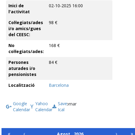
Inici de
02-10-2025 16:00
l'activitat
Col·legiats/ades
98 €
i/o amics/gues
del CEESC:
No
168 €
col·legiats/ades:
Persones
84 €
aturades i/o
pensionistes
Localització
Barcelona
Google
Yahoo
Save
Tornar
Calendar
Calendar
Ical
Agost
2026