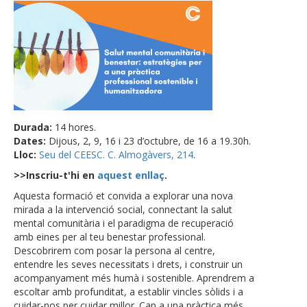
Durada:
14 hores.
Dates:
Dijous, 2, 9, 16 i 23 d’octubre, de 16 a 19.30h.
Lloc:
Seu del CEESC. C. Almogàvers, 214
.
>>Inscriu-t'hi en
aquest enllaç
.
Aquesta formació et convida a explorar una nova
mirada a la intervenció social, connectant la salut
mental comunitària i el paradigma de recuperació
amb eines per al teu benestar professional.
Descobrirem com posar la persona al centre,
entendre les seves necessitats i drets, i construir un
acompanyament més humà i sostenible. Aprendrem a
escoltar amb profunditat, a establir vincles sòlids i a
cuidar-nos per cuidar millor. Cap a una pràctica més