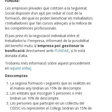
FUNDAE:
Les empreses privades que cotitzen a la Seguretat
Social disposen d'un ajut per reduir el cost de la
formació, del qual es poden beneficiar els treballadors
i treballadores que fan cursos adreçats a la millora de
les competències professionals.
El pas previ és la negociació individual entre el
treballador/a i l'empresa, informant de la possibilitat
del benefici mutu.
L'empresa pot gestionar la
bonificació
directament amb
FUNDAE
, si hi està
donada d'alta.
Trobareu més informació sobre aquest procediment
en
aquest enllaç
.
Descomptes
La segona formació i següents que es realitzin en
el mateix any tindran un 15% de descompte.
Les entitats que inscriguin 5 persones o més
tindran un 10% de descompte.
Les persones que participin en un col·lectiu del
CEESC i/o representin el Col·legi, tindran un 15% de