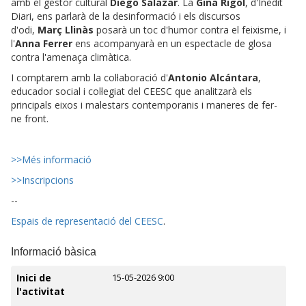
amb el gestor cultural
Diego Salazar
. La
Gina Rigol
, d'Inèdit
Diari, ens parlarà de la desinformació i els discursos
d'odi,
Març Llinàs
posarà un toc d'humor contra el feixisme, i
l'
Anna Ferre
r
ens acompanyarà en un espectacle de glosa
contra l'amenaça climàtica.
I comptarem amb la col·laboració d'
Antonio Alcántara
,
educador social i col·legiat del CEESC que analitzarà els
principals eixos i malestars contemporanis i maneres de fer-
ne front.
>>Més informació
>>Inscripcions
--
Espais de representació del CEESC
.
Informació bàsica
Inici de
15-05-2026 9:00
l'activitat