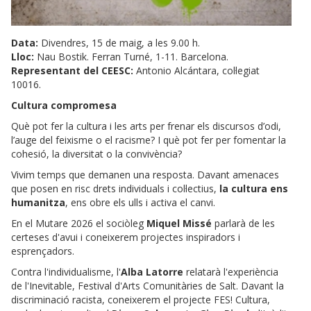
Data:
Divendres, 15 de maig, a les 9.00 h.
Lloc:
Nau Bostik. Ferran Turné, 1-11. Barcelona.
Representant del CEESC:
Antonio Alcántara, col·legiat
10016.
Cultura compromesa
Què pot fer la cultura i les arts per frenar els discursos d’odi,
l’auge del feixisme o el racisme? I què pot fer per fomentar la
cohesió, la diversitat o la convivència?
Vivim temps que demanen una resposta. Davant amenaces
que posen en risc drets individuals i col·lectius,
la cultura ens
humanitza
, ens obre els ulls i activa el canvi.
En el Mutare 2026 el sociòleg
Miquel Missé
parlarà de les
certeses d'avui i coneixerem projectes inspiradors i
esprençadors.
Contra l'individualisme, l'
Alba Latorre
relatarà l'experiència
de l'Inevitable, Festival d'Arts Comunitàries de Salt. Davant la
discriminació racista, coneixerem el projecte FES! Cultura,