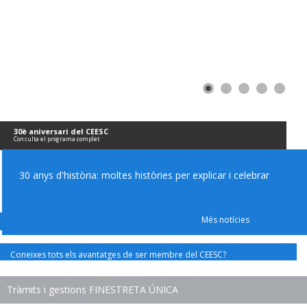
30è aniversari del CEESC
Consulta el programa complet
30 anys d'història: moltes històries per explicar i celebrar
Més notícies
Coneixes tots els avantatges de ser membre del CEESC?
Tràmits i gestions FINESTRETA ÚNICA