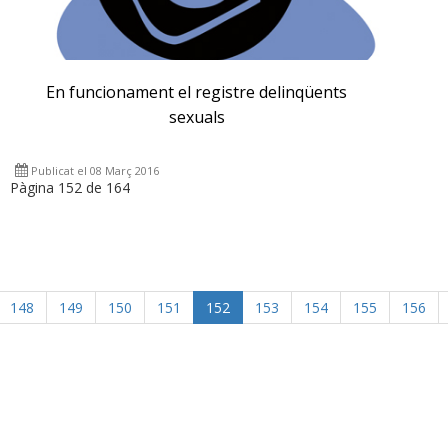
En funcionament el registre delinqüents
sexuals
Publicat el 08 Març 2016
Pàgina 152 de 164
148
149
150
151
152
153
154
155
156