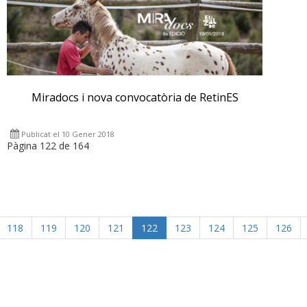
Miradocs i nova convocatòria de RetinES
Publicat el 10 Gener 2018
Pàgina 122 de 164
118
119
120
121
122
123
124
125
126