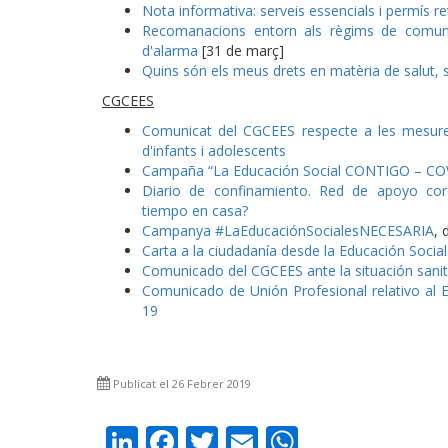
Nota informativa: serveis essencials i permís re
Recomanacions entorn als règims de comunicac
d'alarma
[31 de març]
Quins són els meus drets en matèria de salut, se
CGCEES
Comunicat del CGCEES respecte a les mesure
d'infants i adolescents
Campaña “La Educación Social CONTIGO – CO
Diario de confinamiento. Red de apoyo cor
tiempo en casa?
Campanya #LaEducaciónSocialesNECESARIA
, 
Carta a la ciudadanía desde la Educación Social
Comunicado del CGCEES ante la situación sanita
Comunicado de Unión Profesional relativo al
19
Publicat el 26 Febrer 2019
LinkedIn
Facebook
Twitter
Email
WhatsAp