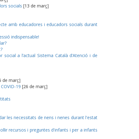
ors socials
[13 de març]
ecte amb educadores i educadors socials durant
essió indispensable!
ar?
t?
 social a l’actual Sistema Català d’Atenció i de
6 de març]
ia COVID-19
[26 de març]
titats
r les necessitats de nens i nenes durant l'estat
llir recursos i preguntes d'infants i per a infants