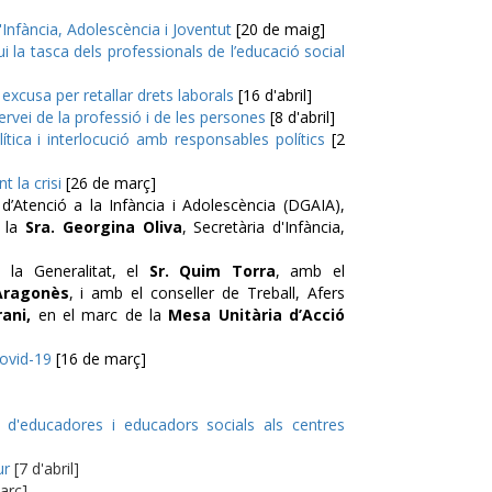
'Infància, Adolescència i Joventut
[20 de maig]
 la tasca dels professionals de l’educació social
excusa per retallar drets laborals
[16 d'abril]
servei de la professió i de les persones
[8 d'abril]
tica i interlocució amb responsables polítics
[2
 la crisi
[26 de març]
 d’Atenció a la Infància i Adolescència (DGAIA),
 la
Sra. Georgina Oliva
, Secretària d'Infància,
 la Generalitat, el
Sr. Quim Torra
, amb el
Aragonès
, i amb el conseller de Treball, Afers
ani,
en el marc de la
Mesa Unitària d’Acció
Covid-19
[16 de març]
d'educadores i educadors socials als centres
ur
[7 d'abril]
arç]