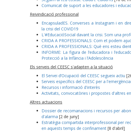
Comunicat de suport a les educadores i educad
Reivindicació professional
EncapsuladES. Converses a Instagram i en dir
la crisi del COVID19
L'#EducacióSocial davant la crisi. Som una prof
CRIDA A PROFESSIONALS: Com et podem ajud
CRIDA A PROFESSIONALS: Què ens esteu dien
INFORME: La figura de l’educadora i l’educador
Protecció a la Infància i l’Adolescència
Els serveis del CEESC s'adapten a la situació
El Servei d’Ocupació del CEESC segueix actiu
[2
Serveis específics del CEESC per a l'emergènc
Recursos i informació d'interès
Activitats, convocatòries i propostes d'altres en
Altres actuacions
Dossier de recomanacions i recursos per aborda
d'alarma
[2 de juny]
Estratègia compartida interprofessional per reco
en aquests temps de confinament
[8 d'abril]