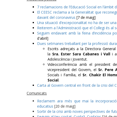
7 reclamacions de l’Educació Social en l’àmbit d
El CEESC reclama a la Generalitat que reconegui
davant del coronavirus
[7 de maig]
Una situació d’excepcionalitat no ha de ser una 
Reiterem a l'Administració que el Col·legi és al 
Seguim endavant amb la feina d’incidència polí
d'abril]
Dues setmanes treballant per la professió durant
Escrits adreçats a la Directora General
la
Sra. Ester Sara Cabanes i Vall
i a
Adolescència i Joventut.
Videoconferència amb el president de
vicepresident del Govern, el
Sr. Pere 
Socials i Família, el
Sr. Chakir El Homr
Social
.
Carta al Govern central en front de la crisi del 
Comunicats
Reclamem ara més que mai la incorporació 
educatius
[20 de maig]
Sortir de la crisi amb noves perspectives de fut
Seguim al teu costat. Cuida't. Cuida'ns
[16 de m