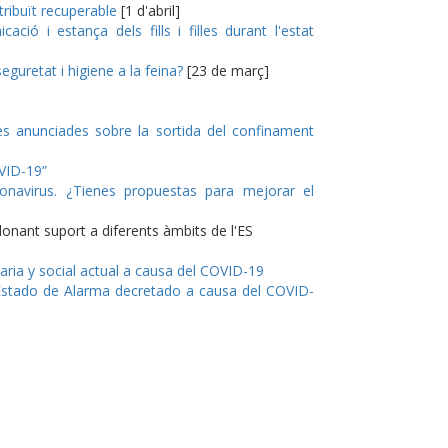
tribuït recuperable
[1 d'abril]
ió i estança dels fills i filles durant l'estat
guretat i higiene a la feina?
[23 de març]
s anunciades sobre la sortida del confinament
VID-19”
onavirus. ¿Tienes propuestas para mejorar el
donant suport a diferents àmbits de l'ES
ria y social actual a causa del COVID-19
 Estado de Alarma decretado a causa del COVID-
p