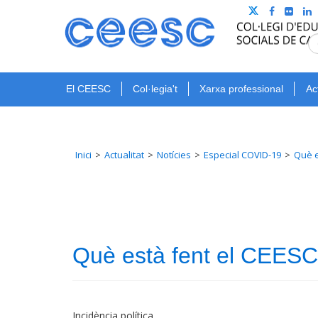
El CEESC
Col·legia't
Xarxa professional
Ac
Inici
Actualitat
Notícies
Especial COVID-19
Què e
Què està fent el CEES
Incidència política