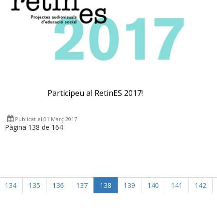
Participeu al RetinES 2017!
Publicat el 01 Març 2017
Pàgina 138 de 164
134
135
136
137
138
139
140
141
142