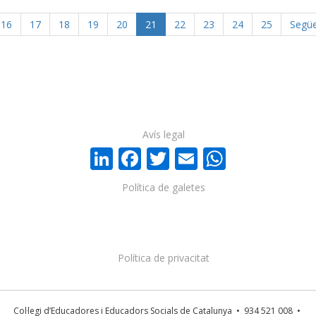
16
17
18
19
20
21
22
23
24
25
Segü
Avís legal
LinkedIn
Facebook
Twitter
Email
WhatsA
Política de galetes
Política de privacitat
Col·legi d’Educadores i Educadors Socials de Catalunya • 934 521 008 •