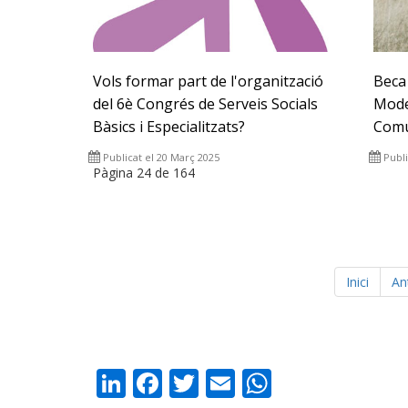
Vols formar part de l'organització
Beca
del 6è Congrés de Serveis Socials
Mode
Bàsics i Especialitzats?
Comu
Publicat el 20 Març 2025
Publi
Pàgina 24 de 164
Inici
An
LinkedIn
Facebook
Twitter
Email
WhatsAp