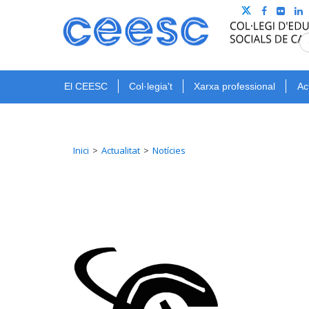
El CEESC
Col·legia't
Xarxa professional
Ac
Inici
Actualitat
Notícies