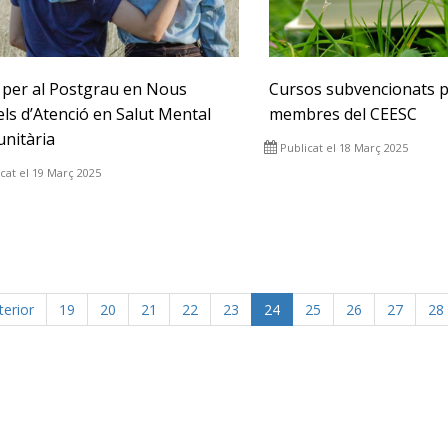
 per al Postgrau en Nous
Cursos subvencionats p
ls d’Atenció en Salut Mental
membres del CEESC
nitària
Publicat el 18 Març 2025
cat el 19 Març 2025
terior
19
20
21
22
23
24
25
26
27
28
p