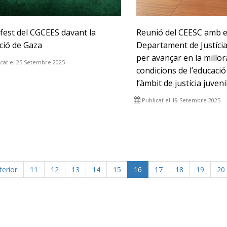
fest del CGCEES davant la
Reunió del CEESC amb e
ció de Gaza
Departament de Justíci
per avançar en la millor
icat el 25 Setembre 2025
condicions de l’educació 
l’àmbit de justícia juveni
Publicat el 19 Setembre 2025
terior
11
12
13
14
15
16
17
18
19
20
p