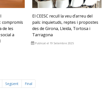
l
El CEESC recull la veu d’arreu del
a: compromís
país: inquietuds, reptes i propostes
a de les
des de Girona, Lleida, Tortosa i
social a
Tarragona
l
Publicat el 19 Setembre 2025
Següent
Final