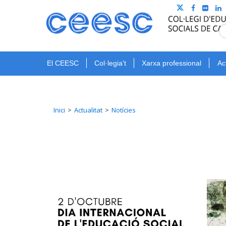
El CEESC
Col·legia't
Xarxa professional
Ac
Inici
Actualitat
Notícies