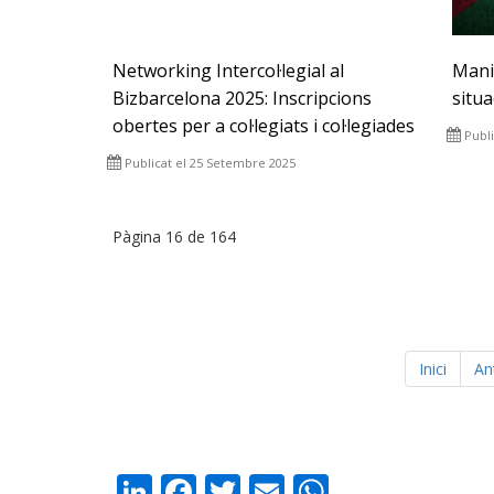
Networking Intercol·legial al
Mani
Bizbarcelona 2025: Inscripcions
situa
obertes per a col·legiats i col·legiades
Publ
Publicat el 25 Setembre 2025
Pàgina 16 de 164
Inici
An
LinkedIn
Facebook
Twitter
Email
WhatsAp