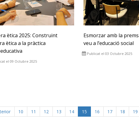
ra ètica 2025: Construint
Esmorzar amb la prems
ra ètica a la pràctica
veu a l’educació social
oeducativa
Publicat el 03 Octubre 2025
cat el 09 Octubre 2025
terior
10
11
12
13
14
15
16
17
18
19