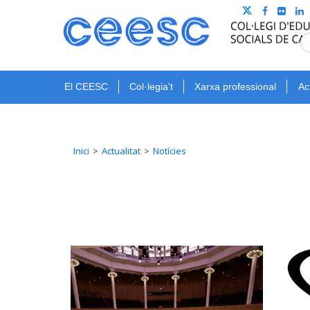
El CEESC
Col·legia't
Xarxa professional
Ac
Inici
Actualitat
Notícies