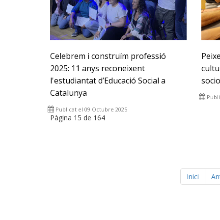
Celebrem i construïm professió
Peixe
2025: 11 anys reconeixent
cultu
l'estudiantat d’Educació Social a
soci
Catalunya
Publi
Publicat el 09 Octubre 2025
Pàgina 15 de 164
Inici
An