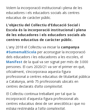
Volem la incorporació institucional i plena de les
educadores i els educadors socials als centres
educatius de caràcter públic.
L'objectiu del Col·lectiu d'Educació Social i
Escola és la incorporació institucional i plena
de les educadores i els educadors socials als
centres educatius de caràcter públic.
L'any 2018 el Col·lectiu va iniciar la
campanya
#SumemalEScola
per aconseguir la incorporació
dels educadors i les educadores a les escoles, el
Manifest
de la qual va ser signat per més de 3.000
persones. El curs 2020/21 va ser el primer en què,
oficialment, s’incorporava aquesta figura
professional a centres educatius de titularitat pública
a Catalunya, amb 75 professionals ubicats en
centres declarats d’
alta complexitat
.
El Col·lectiu continua treballant per tal que la
incorporació d'aquesta figura professional als
centres educatius deixi de ser anecdòtica i que no
estigui restringida a l'
alta complexitat
.